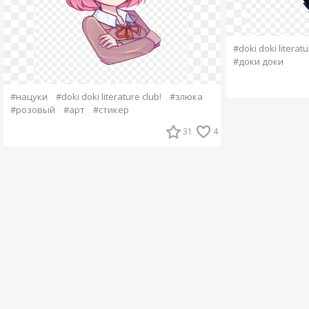
#doki doki literatu
#доки доки
#нацуки
#doki doki literature club!
#злюка
#розовый
#арт
#стикер
31
4