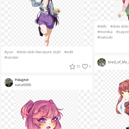
#ddlc
#doki doki 
#monika
#sayor
#natsuki
#yuri
#doki doki literature club!
#edit
#render
tired_of_life
35
5
Нацуки
nana6996