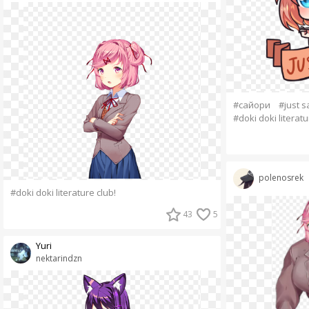
#сайори
#just s
#doki doki literatu
polenosrek
#doki doki literature club!
43
5
Yuri
nektarindzn