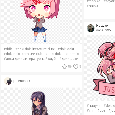
#monika
#sayor
#natsuki
Нацуки
nana6996
#ddlc
#doki doki literature club!
#doki doki
#doki doki literature club
#doki doki!
#natsuki
#доки доки литературный клуб!
#доки доки
88
8
polenosrek
#нацуки
#doki d
#тян
#арт
#jus