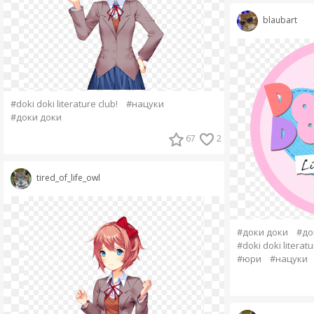
blaubart
#doki doki literature club!
#нацуки
#доки доки
67
2
tired_of_life_owl
#доки доки
#до
#doki doki literatu
#юри
#нацуки