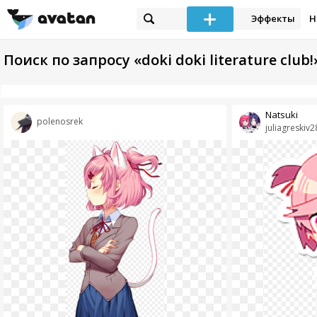
Эффекты
Н
Поиск по запросу «doki doki literature club!
Natsuki
polenosrek
juliagreskiv2