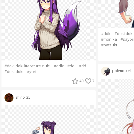
#ddlc
#doki doki 
#monika
#sayor
#natsuki
#doki doki literature club!
#ddlc
#ddl
#dd
polenosrek
#doki doki
#yuri
40
7
shino_25