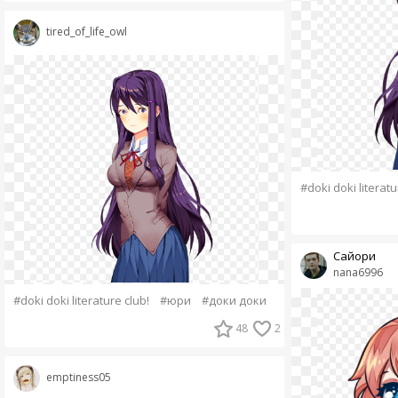
tired_of_life_owl
#doki doki literatu
Сайори
nana6996
#doki doki literature club!
#юри
#доки доки
48
2
emptiness05