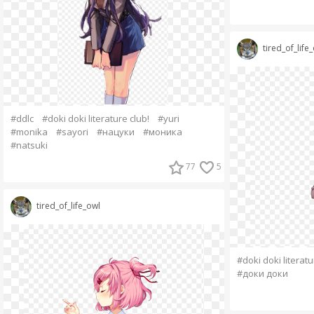
tired_of_life
#ddlc
#doki doki literature club!
#yuri
#monika
#sayori
#нацуки
#моника
#natsuki
77
5
tired_of_life_owl
#doki doki literatu
#доки доки