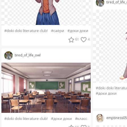
tired_of_life
#doki doki literature club!
#саёри
#доки доки
61
4
tired_of_life_owl
#doki doki literatu
#доки доки
emptiness05
#doki doki literature club!
#доки доки
#класс