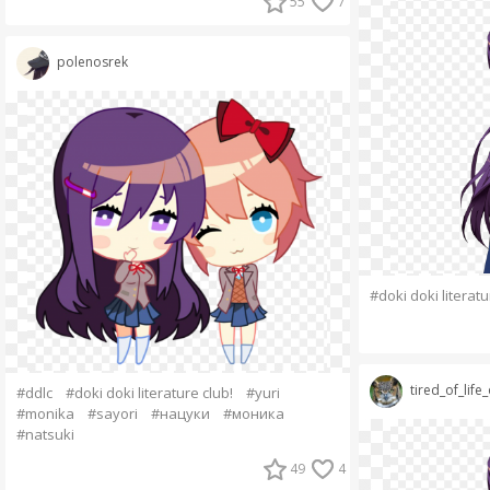
55
7
polenosrek
#doki doki literatu
tired_of_life
#ddlc
#doki doki literature club!
#yuri
#monika
#sayori
#нацуки
#моника
#natsuki
49
4