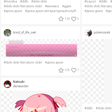
#monika
#ddlc
#doki doki
#sayori
#ddlc
#
#doki doki literature club!
#моника
#ддлк
#doki doki literatu
#доки доки
#доки доки литературный клуб!
#доки доки
#до
136
5
tired_of_life_owl
polenosrek
#doki doki literature club!
#доки доки
105
7
Natsuki
derwunder
#ddlc
#doki doki 