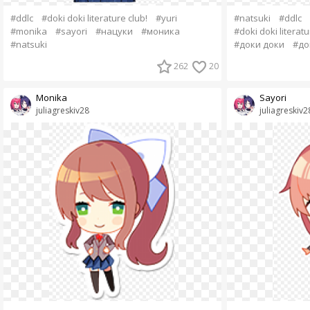
#ddlc
#doki doki literature club!
#yuri
#natsuki
#ddlc
#monika
#sayori
#нацуки
#моника
#doki doki literatu
#natsuki
#доки доки
#до
262
20
Monika
Sayori
juliagreskiv28
juliagreskiv2