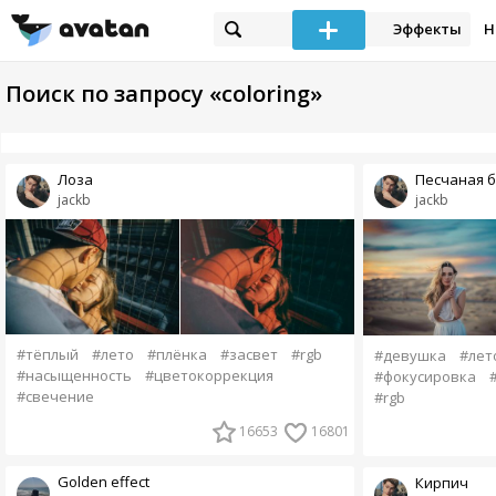
Эффекты
Н
Поиск по запросу «coloring»
Лоза
Песчаная б
jackb
jackb
#тёплый
#лето
#плёнка
#засвет
#rgb
#девушка
#лет
#насыщенность
#цветокоррекция
#фокусировка
#свечение
#rgb
16653
16801
Golden effect
Кирпич