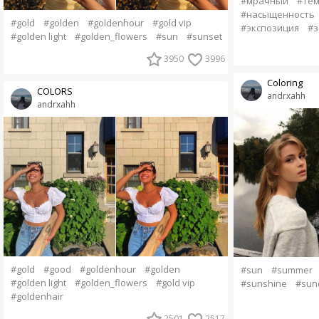
#мрачный
#тё
#насыщенность
#gold
#golden
#goldenhour
#gold vip
#экспозиция
#з
#golden light
#golden_flowers
#sun
#sunset
3950
3996
Coloring
COLORS
andrxahh
andrxahh
#gold
#good
#goldenhour
#golden
#sun
#summer
#golden light
#golden_flowers
#gold vip
#sunshine
#sun
#goldenhair
2501
2517