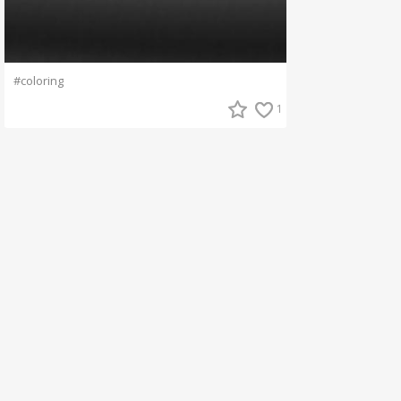
#coloring
1