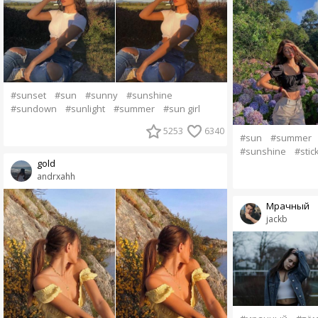
#sunset
#sun
#sunny
#sunshine
#sundown
#sunlight
#summer
#sun girl
5253
6340
#sun
#summer
#sunshine
#stic
gold
andrxahh
Мрачный
jackb