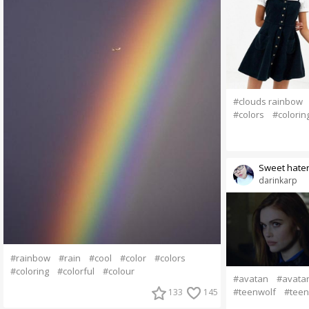
#clouds rainbow
#colors
#colorin
Sweet hate
darinkarp
#rainbow
#rain
#cool
#color
#colors
#coloring
#colorful
#colour
#avatan
#avata
#teenwolf
#teen
133
145