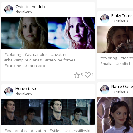
Cryin' in the club
darinkarp
Pinky Tears
darinkarp
#coloring
#avatanplus
#avatan
#coloring
#teenw
#the vampire diaries
#caroline forbes
#malia
#malia h
#caroline
#darinkarp
5
1
Nacre Que
Honey taste
darinkarp
darinkarp
#avatanplus
#avatan
#stiles
#stilesstilinski