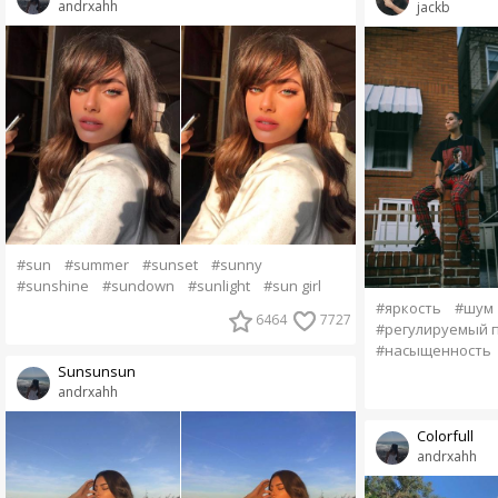
andrxahh
jackb
#sun
#summer
#sunset
#sunny
#sunshine
#sundown
#sunlight
#sun girl
#яркость
#шум
6464
7727
#регулируемый 
#насыщенность
Sunsunsun
andrxahh
Colorfull
andrxahh