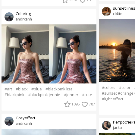
sunset line
Coloring
cl4ttn
andrxahh
#colors
#color
#art
#black
#blue
#blackpink lisa
#sunset #orange #
#blackpink
#blackpink jennie
#jenner
#cute
#light effect
1095
787
Greyeffect
Ретроспек
andrxahh
jackb