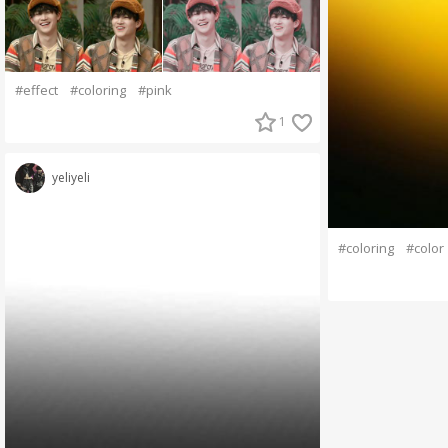
#effect
#coloring
#pink
1
yeliyeli
#coloring
#color