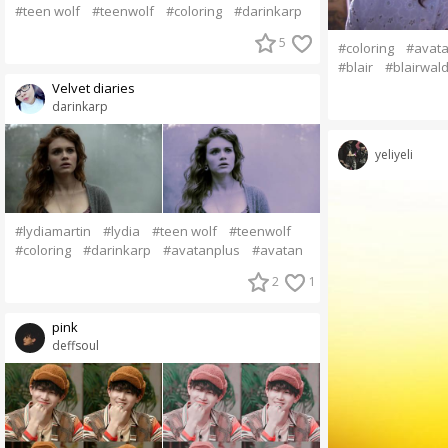
#teen wolf
#teenwolf
#coloring
#darinkarp
5
#coloring
#avata
#blair
#blairwald
Velvet diaries
darinkarp
yeliyeli
#lydiamartin
#lydia
#teen wolf
#teenwolf
#coloring
#darinkarp
#avatanplus
#avatan
2
1
pink
deffsoul