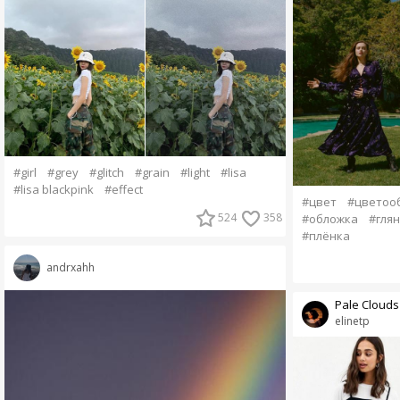
#girl
#grey
#glitch
#grain
#light
#lisa
#lisa blackpink
#effect
#цвет
#цветоо
524
358
#обложка
#гля
#плёнка
andrxahh
Pale Clouds
elinetp