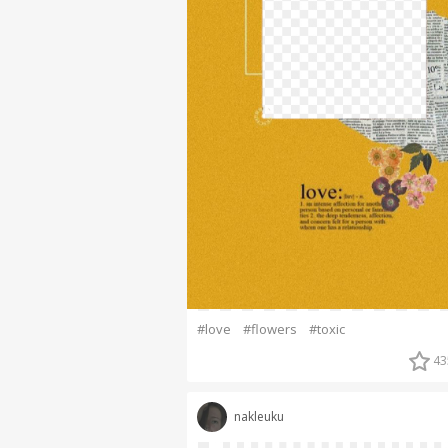
#love
#flowers
#toxic
43
nakleuku