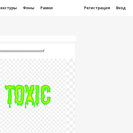
Текстуры
Фоны
Рамки
Регистрация
Вход
wwwwwwwwwwwwwwwwwf