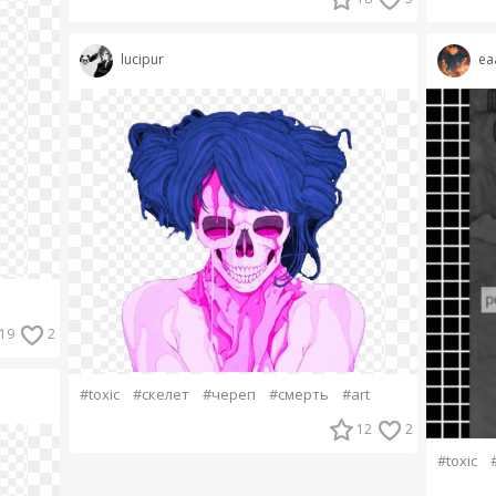
lucipur
ea
19
2
#toxic
#скелет
#череп
#смерть
#art
12
2
#toxic