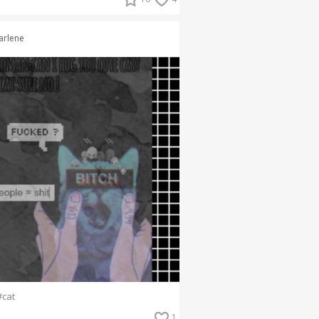
arlene
#cat
1