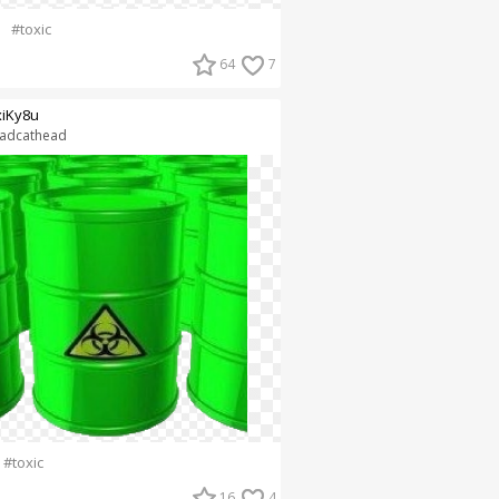
#toxic
64
7
xiKy8u
adcathead
#toxic
16
4