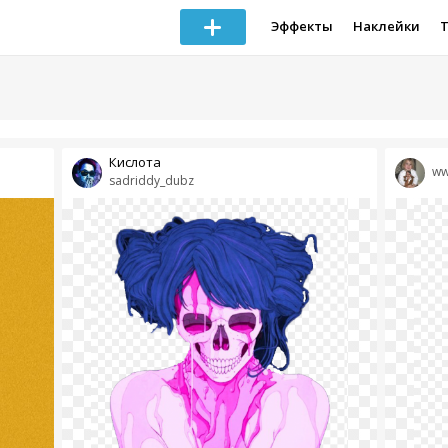
Эффекты
Наклейки
Кислота
w
sadriddy_dubz