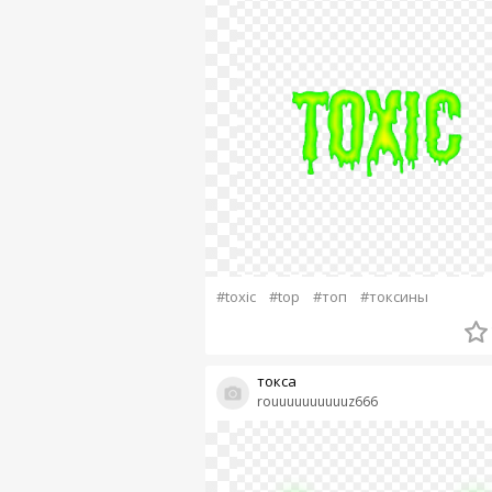
#toxic
#top
#топ
#токсины
токса
rouuuuuuuuuuz666