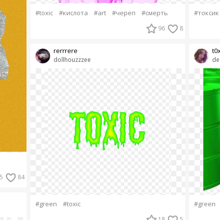
#toxic
#кислота
#art
#череп
#смерть
#токсик
96
8
rerrrere
t0
dollhouzzzee
de
5
84
#green
#toxic
#green
18
5