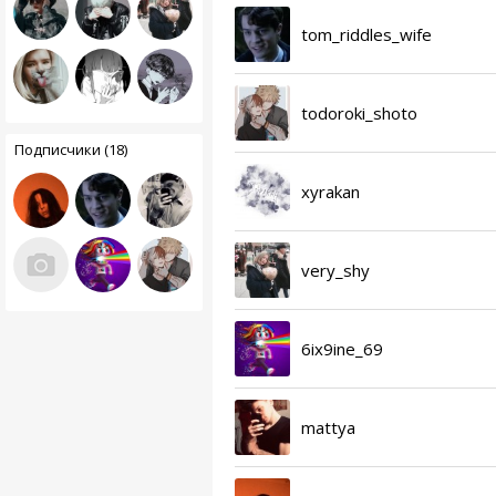
tom_riddles_wife
todoroki_shoto
Подписчики (18)
xyrakan
very_shy
6ix9ine_69
mattya