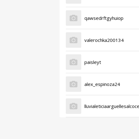
qawsedrftgyhuiop
valerochka200134
paisleyt
alex_espinoza24
lluvialeticiaarguellesalcoc