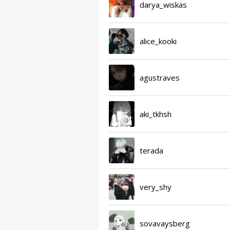
darya_wiskas
alice_kooki
agustraves
aki_tkhsh
terada
very_shy
sovavaysberg