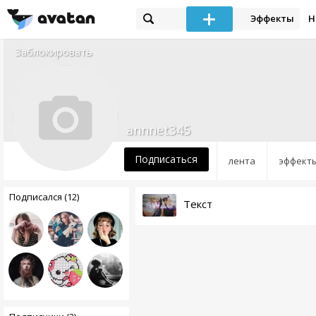
Эффекты
Н
Заблокировать
annnet345
Подписаться
лента
эффект
Подписался (12)
Текст