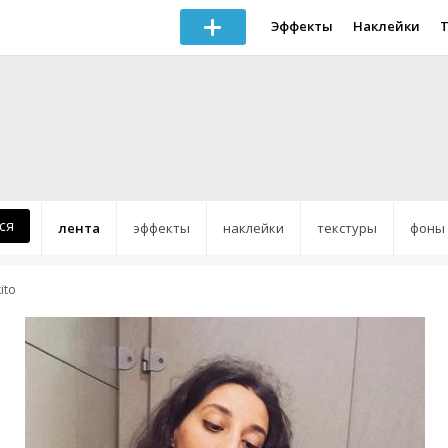
Эффекты
Наклейки
ся
лента
эффекты
наклейки
текстуры
фоны
ito