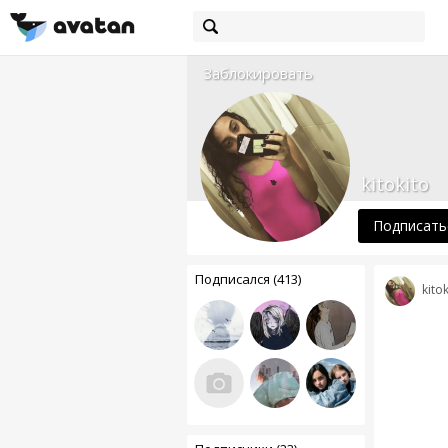
Заблокировать
kitokito
Подписать
Подписался (413)
kitok