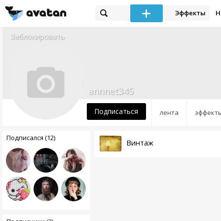
Эффекты
Н
Заблокировать
annnet345
Подписаться
лента
эффект
Подписался (12)
Винтаж