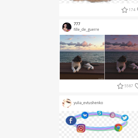
174
777
fille_de_guerre
5587
yulia_evtushenko