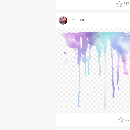
217
rinninikki
69