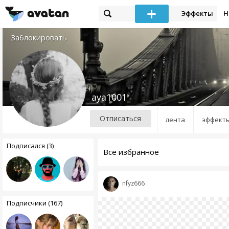
Эффекты
Н
Заблокировать
aya1001
Отписаться
лента
эффект
Подписался (3)
Все избранное
nfyz666
Подписчики (167)