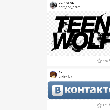
волчонок
part_and_parce
468
вк
andry_ley
171