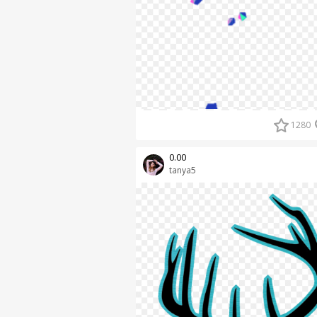
1280
0.00
tanya5