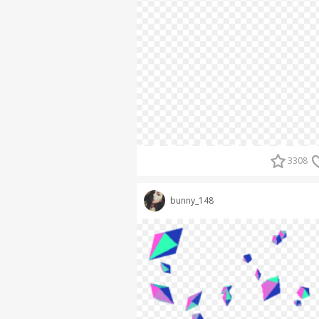
3308
bunny_148