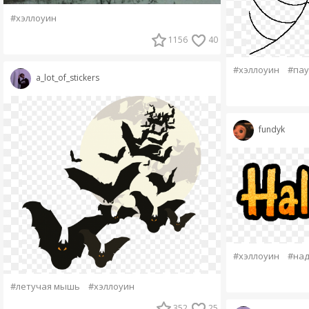
#хэллоуин
1156
40
#хэллоуин
#пау
a_lot_of_stickers
fundyk
#хэллоуин
#над
#летучая мышь
#хэллоуин
352
25