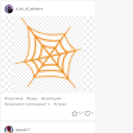
a_lot_of_stickers
#паутина
#паук
#хэллоуин
#ужасного хэллоуина! :з
#страх
57
1
danek17