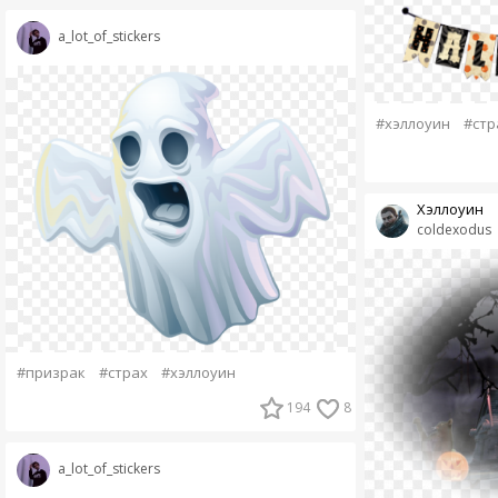
a_lot_of_stickers
#хэллоуин
#стр
Хэллоуин
coldexodus
#призрак
#страх
#хэллоуин
194
8
a_lot_of_stickers