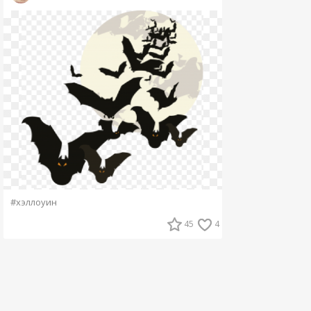
#хэллоуин
45
4