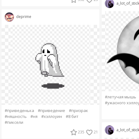
a_lot_of_stic
deprime
#летучая мышь
#ужасного хэллоу
#приведенька
#приведение
#призрак
#няшность
#ня
#хэллоуин
#8 бит
#пиксели
a_lot_of_stic
235
21