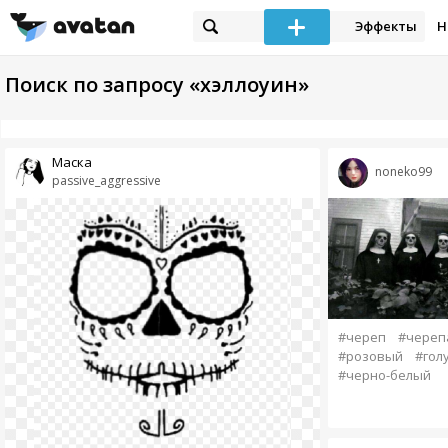
Эффекты
Н
Поиск по запросу «хэллоуин»
Маска
noneko99
passive_aggressive
#череп
#череп
#розовый
#гол
#черно-белый