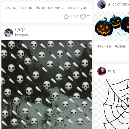
a_lot_of_stic
#маска
#лицо
#маска скелета
#хэллоуин
1419
71
\(0.0)/
katepark
#тыква
#джек
isugu