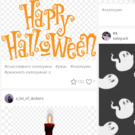
#хэллоуин
хз
katepark
#счастливого хэллоуина
#ужас
#хэллоуин
#ужасного хэллоуина! :з
152
7
a_lot_of_stickers