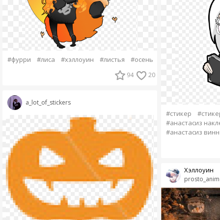
#фурри
#лиса
#хэллоуин
#листья
#осень
94
20
a_lot_of_stickers
#стикер
#стике
#анастасиз накл
#анастасиз винн
Хэллоуин
prosto_anim