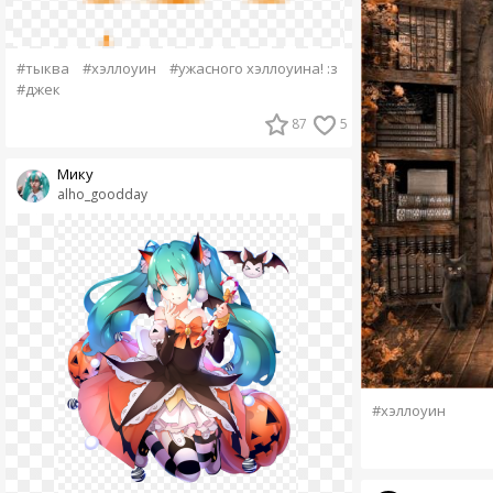
#тыква
#хэллоуин
#ужасного хэллоуина! :з
#джек
87
5
Мику
alho_goodday
#хэллоуин