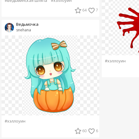
#ведьминская шляпа
#хэллоуин
64
7
Ведьмочка
snehana
#хэллоуин
#хэллоуин
60
6