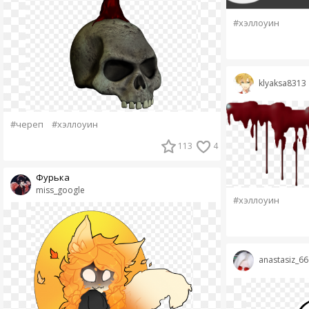
#хэллоуин
klyaksa8313
#череп
#хэллоуин
113
4
Фурька
miss_google
#хэллоуин
anastasiz_66