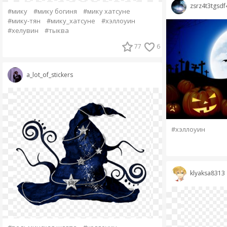
zsrz4t3tgsdf
#мику
#мику богиня
#мику хатсуне
#мику-тян
#мику_хатсуне
#хэллоуин
#хелувин
#тыква
77
6
a_lot_of_stickers
#хэллоуин
klyaksa8313