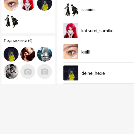
siiiiiiiiiiiii
katsumi_sumiko
Подписчики (6)
kiiiilll
deine_hexe