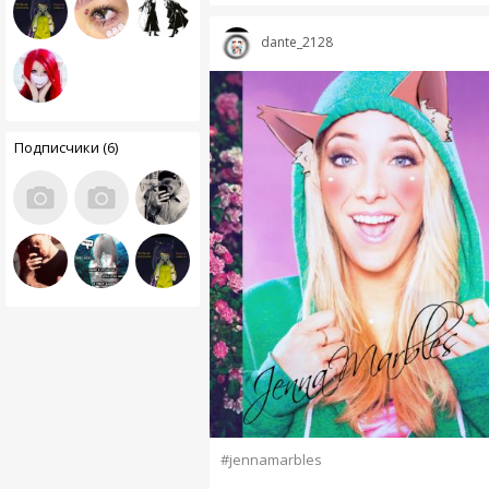
dante_2128
Подписчики (6)
#jennamarbles