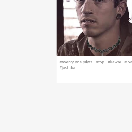
#twenty øne piløts
#top
#kawai
#lo
#joshdun