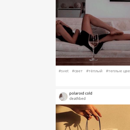
#svet
#свет
#тёплый
#теплые цве
polaroid cold
deathbed