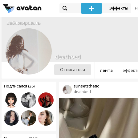
Эффекты
Н
Заблокировать
deathbed
Отписаться
лента
эффект
Подписался (26)
sunsetsthetic
deathbed