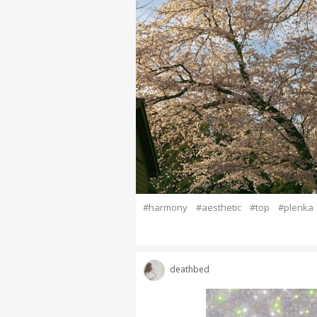
#harmony
#aesthetic
#top
#plenka
deathbed