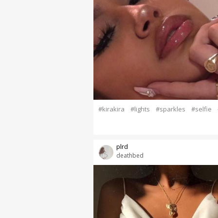
#kirakira
#lights
#sparkles
#selfie
plrd
deathbed