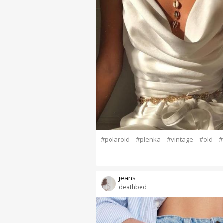
#polaroid
#plenka
#vintage
#old
#
jeans
deathbed