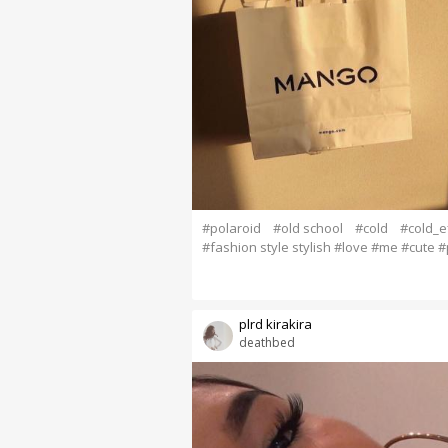
#polaroid
#old school
#cold
#cold_e
#fashion style stylish #love #me #cute 
plrd kirakira
deathbed