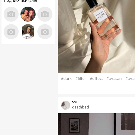
Подписчики (249)
#dark
#filter
#effect
#avatan
#ava
svet
deathbed