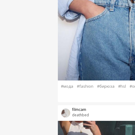
#мода
#fashion
#бирюза
#hsl
#o
filmcam
deathbed