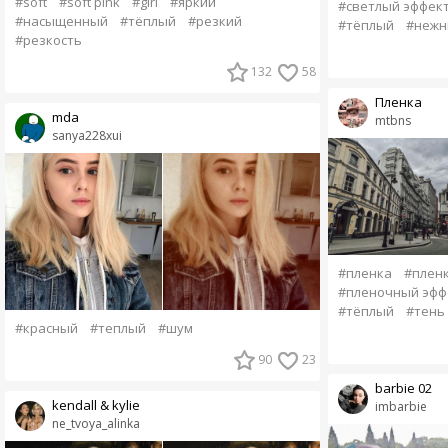
#soft
#soft pink
#girl
#яркий
#светлый эффек
#насыщенный
#тёплый
#резкий
#тёплый
#нежн
#резкость
132
58
Пленка
mda
mtbns
sanya228xui
#пленка
#плен
#пленочный эфф
#тёплый
#тень
#красный
#теплый
#шум
90
23
barbie 02
kendall & kylie
imbarbie
ne_tvoya_alinka