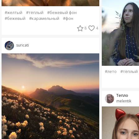
#желтый
#тёплый
#бежевый фон
#бежевый
#карамельный
#фон
8
4
suricati
#лето
#тёплый
Тепло
melentik