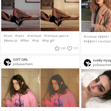
#svet
#свет
#тёплый
#теплые цвета
#солнце эффект
#фильтр
#filter
#top
#top girl
#эффект контрас
240
137
SOFT GIRL
svetliy mya
polyaaachann
polyaaachan