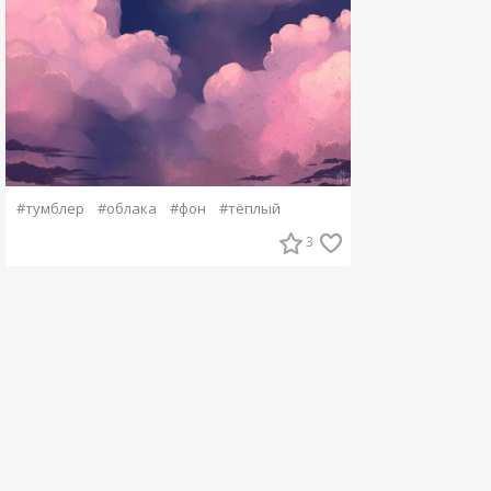
#тумблер
#облака
#фон
#тёплый
3