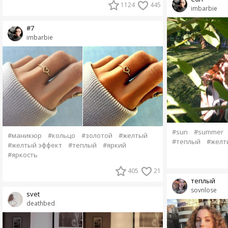
1124
445
imbarbie
#7
imbarbie
#sun
#summer
#маникюр
#кольцо
#золотой
#желтый
#теплый
#желт
#желтый эффект
#теплый
#яркий
#яркость
405
21
теплый
sovnlose
svet
deathbed