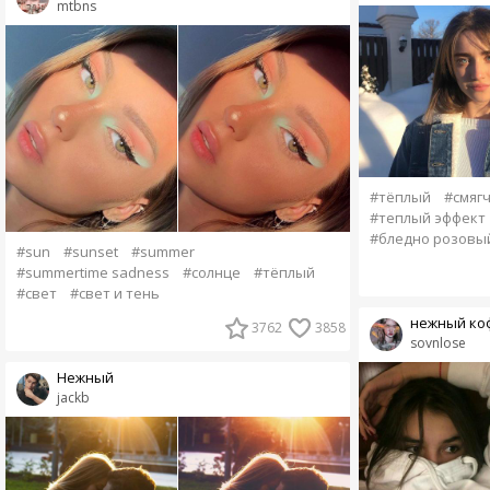
mtbns
#тёплый
#смяг
#теплый эффект
#бледно розовы
#sun
#sunset
#summer
#summertime sadness
#солнце
#тёплый
#свет
#свет и тень
нежный ко
3762
3858
sovnlose
Нежный
jackb