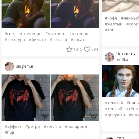
#кофе
#нежный
#желтый
#кори
#топ
#свет
#свечение
#мягкость
#оттенок
#текстура
#фильтр
#теплый
#закат
1815
394
Четкость
zefffka
singlemur
#темный
#винь
#теплый
#тёпл
#девушка
#кос
#эффект
#ретро
#теплый
#полароид
#huji
С0Л