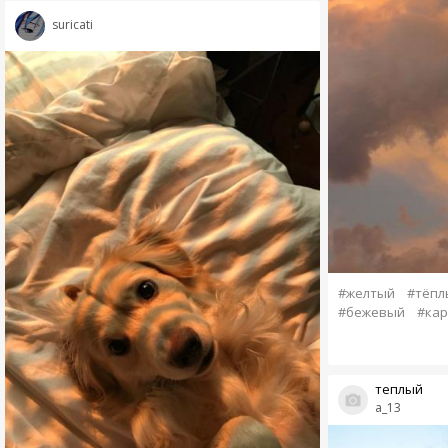
suricati
#желтый
#тёпл
#бежевый
#ка
теплый
a_13