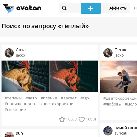
Эффекты
Н
Поиск по запросу «тёплый»
Лоза
Песок
jackb
jackb
#тёплый
#лето
#плёнка
#засвет
#rgb
#цветокоррекци
#насыщенность
#цветокоррекция
#любовь
#моло
#свечение
16653
16801
зимой согре
sun
suricati