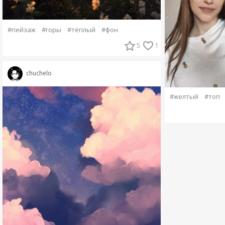
#пейзаж
#горы
#тёплый
#фон
5
1
chuchelo
#желтый
#топ