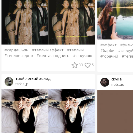
#эффект
#филь
#кардашьян
#теплый эффект
#тёплый
#барби
#следуй
#теплое зерно
#желтая подпись
#я скучаю
#горячий
#теп
39
5
твой легкий холод
скука
tasha_p
notctas