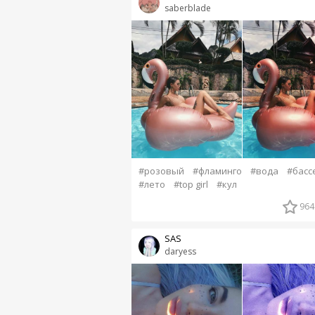
saberblade
#розовый
#фламинго
#вода
#басс
#лето
#top girl
#кул
964
SAS
daryess