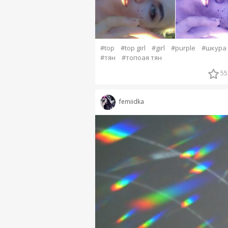
#top
#top girl
#girl
#purple
#шкура
#тян
#топоая тян
55
femiidka