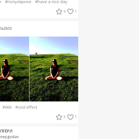
е
#популярное
#have a nice day
4
1
ola2k03
#666
#cool effect
3
1
ПГЁРЛ
lpeepgustav