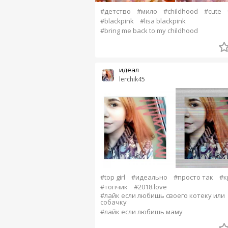
#детство
#мило
#childhood
#cute
#blackpink
#lisa blackpink
#bring me back to my childhood
идеал
lerchik45
#top girl
#идеально
#просто так
#к
#топчик
#2018.love
#лайк если любишь своего котеку или
собачку
#лайк если любишь маму