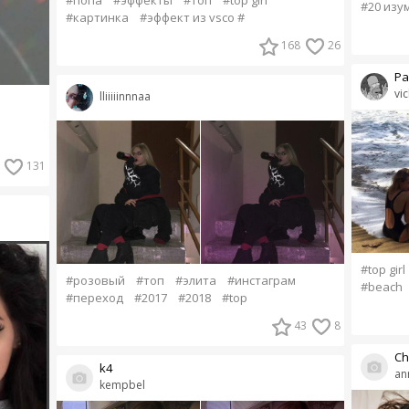
#20 изу
#картинка
#эффект из vsco #
168
26
Pa
vi
lliiiiinnnaa
131
#top girl
#розовый
#топ
#элита
#инстаграм
#beach
#переход
#2017
#2018
#top
43
8
Ch
k4
an
kempbel