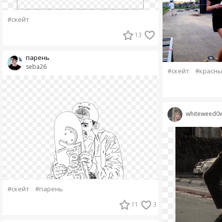
#скейт
13
парень
seba26
#скейт
#красн
whiteweed0
#скейт
#парень
11
3