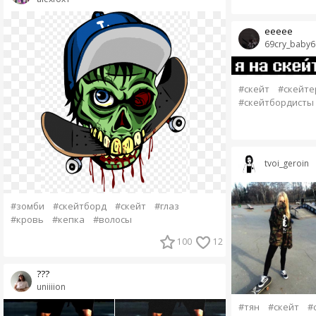
еееее
69cry_baby6
#скейт
#скейте
#скейтбордисты
tvoi_geroin
#зомби
#скейтборд
#скейт
#глаз
#кровь
#кепка
#волосы
100
12
???
uniiiion
#тян
#скейт
#