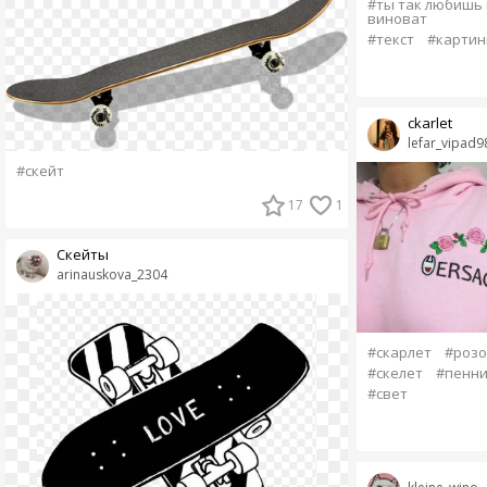
#ты так любишь 
виноват
#текст
#картин
ckarlet
lefar_vipad9
#скейт
17
1
Скейты
arinauskova_2304
#скарлет
#розо
#скелет
#пенни
#свет