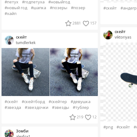
#петух
#годпетуха
#новыйгод
#новый год
#шапка
#позеры
#позер
#скейт
#андегр
#хайп
2881
157
скейт
скейт
viktoriyas
tumdlerkek
#скейт
#скейтборд
#скейтер
#девушка
#звезда
#звездочки
#звезды
#тублер
219
12
#png
#скейт
#
Зомби
alexfox1