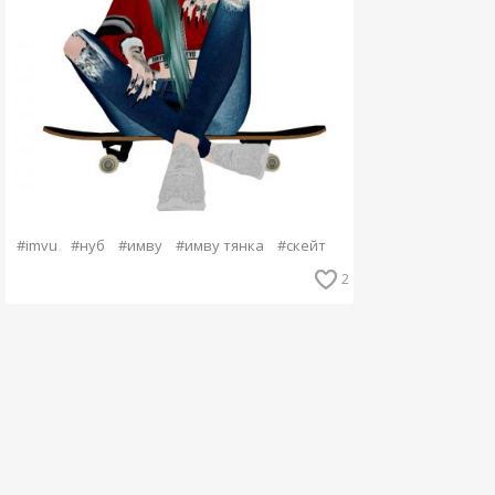
#imvu
#нуб
#имву
#имву тянка
#скейт
2