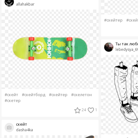
allahakbar
#скейтер
#скей
Ты так люби
lebedysya_6
#скейт
#скейтборд
#скейтер
#скелетон
#скетер
24
1
cкейт
dasha4ka