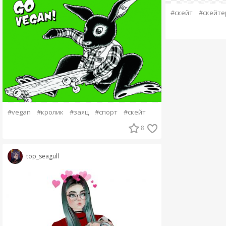
#скейт
#скейте
#vegan
#кролик
#заяц
#спорт
#скейт
8
top_seagull