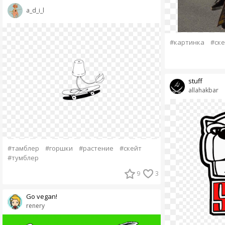
a_d_i_l
#картинка
#ске
stuff
allahakbar
#тамблер
#горшки
#растение
#скейт
#тумблер
9
3
Go vegan!
renery