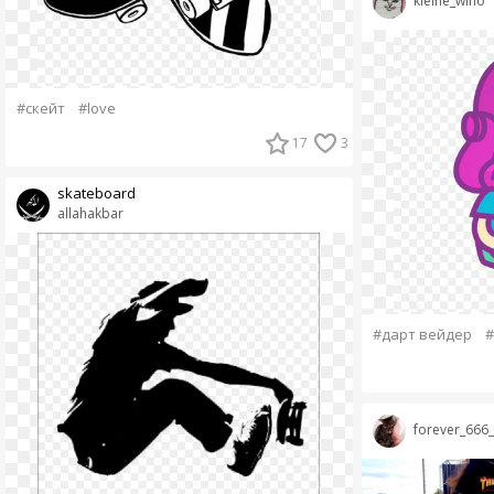
kleine_wino
#скейт
#love
17
3
skateboard
allahakbar
#дарт вейдер
#
forever_666