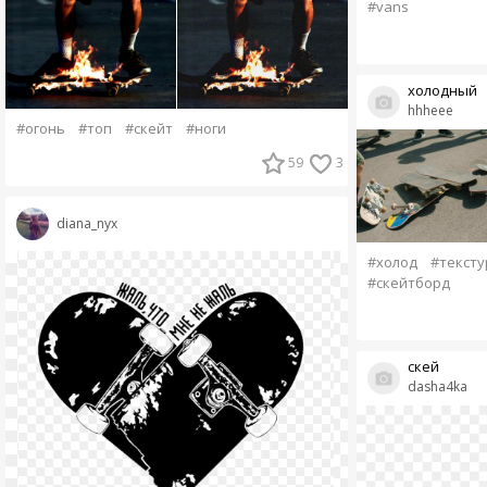
#vans
холодный
hhheee
#огонь
#топ
#скейт
#ноги
59
3
diana_nyx
#холод
#тексту
#скейтборд
скей
dasha4ka