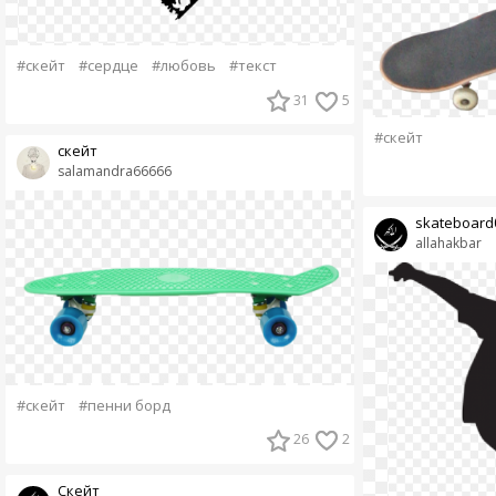
#скейт
#сердце
#любовь
#текст
31
5
#скейт
скейт
salamandra66666
skateboard
allahakbar
#скейт
#пенни борд
26
2
Скейт