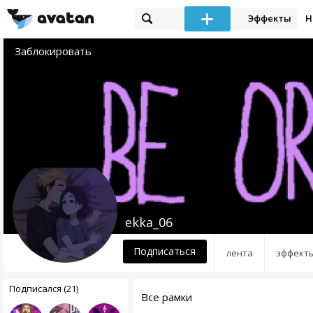
Эффекты
Н
Заблокировать
ekka_06
Подписаться
лента
эффект
Подписался (21)
Все рамки