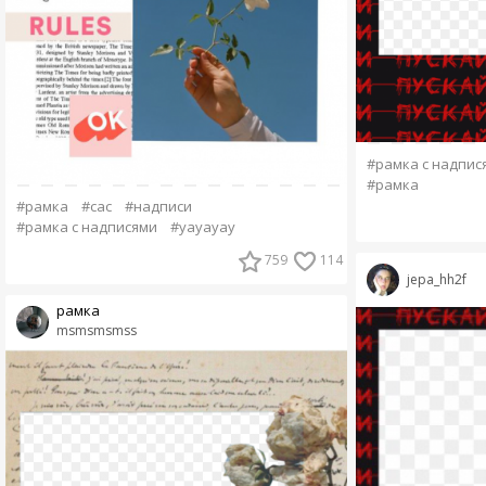
#рамка с надпис
#рамка
#рамка
#сас
#надписи
#рамка с надписями
#уауауау
759
114
jepa_hh2f
рамка
msmsmsmss