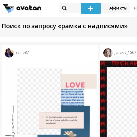
Эффекты
Н
Поиск по запросу «рамка с надписями»
rain537
juliakis_1507