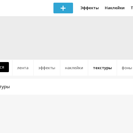
Эффекты
Наклейки
ся
лента
эффекты
наклейки
текстуры
фоны
стуры