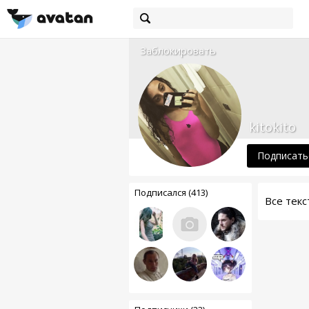
Заблокировать
kitokito
Подписать
Подписался (413)
Все тек