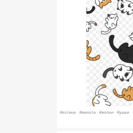
#котики
#милота
#жопки
#ушки