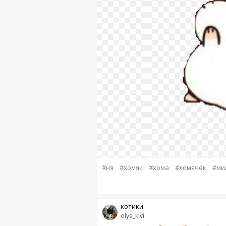
#ня
#хомяк
#хома
#хомячёк
#ми
котики
olya_kivi