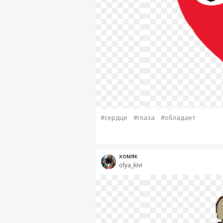
#сердце
#глаза
#обладает
хомяк
olya_kivi