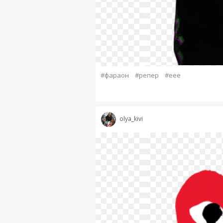
#фараон
#репер
#еее
olya_kivi