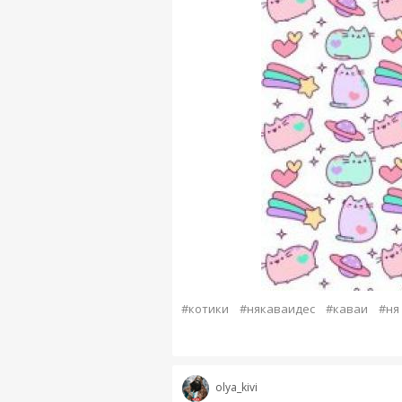
#котики
#някаваидес
#каваи
#ня
olya_kivi