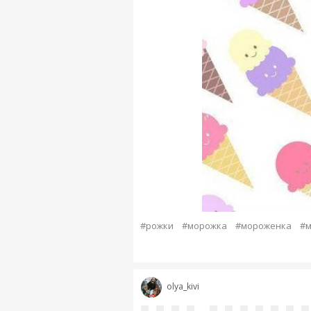
#рожки
#морожка
#мороженка
#м
olya_kivi