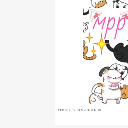
#котик луна мишка мрр