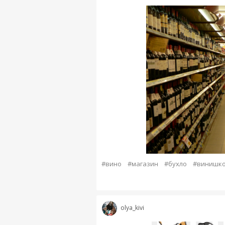
#вино
#магазин
#бухло
#винишк
olya_kivi