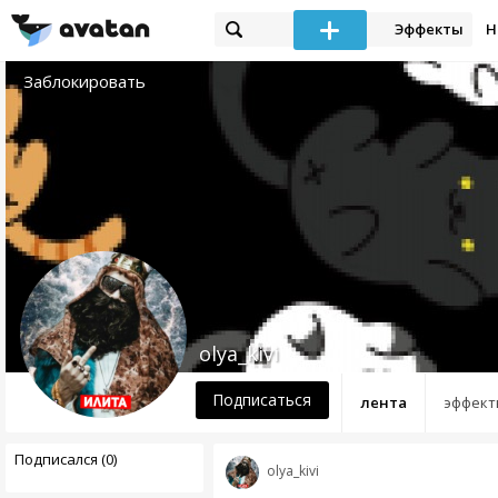
Эффекты
Н
Заблокировать
olya_kivi
Подписаться
лента
эффект
Подписался (0)
olya_kivi