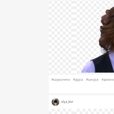
#шурыгина
#дура
#шкура
#диана
olya_kivi