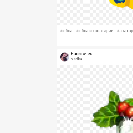
#юбка
#юбка из аватарии
#аватар
Напиточек
sladka