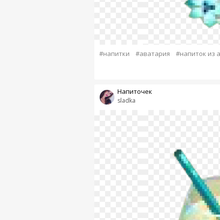
#напитки
#аватария
#напиток из 
Напиточек
sladka