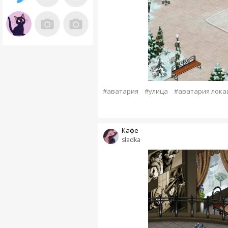
#аватария
#улица
#аватария лока
Кафе
sladka