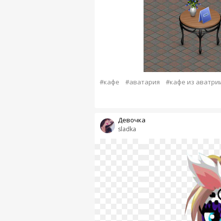
#кафе
#аватария
#кафе из аватри
Девочка
sladka