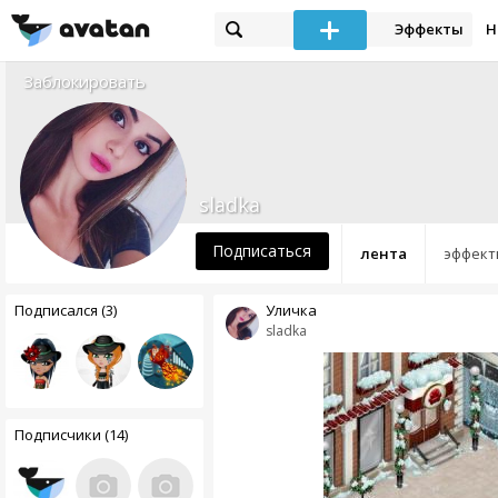
Эффекты
Н
Заблокировать
sladka
Подписаться
лента
эффект
Подписался (3)
Уличка
sladka
Подписчики (14)