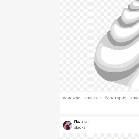
#одежда
#платье
#аватария
#пла
Платье
sladka