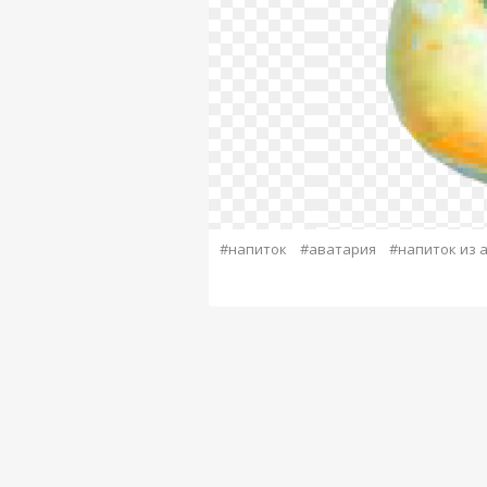
#напиток
#аватария
#напиток из 