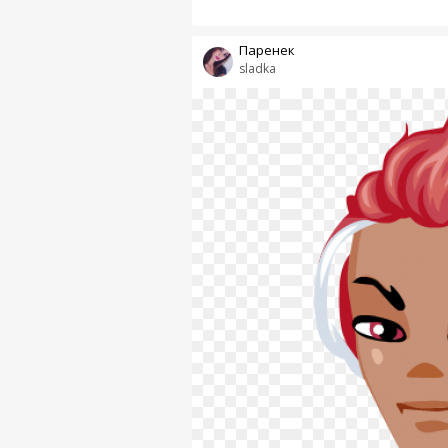
Паренек
sladka