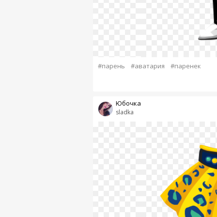
#парень
#аватария
#паренек
Юбочка
sladka