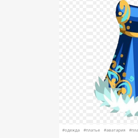
#одежда
#платье
#аватария
#пла