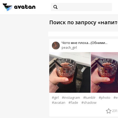
Поиск по запросу «напит
Чото мне плоха...(Обними...
peach_girl
#girl
#instagram
#tumblr
#photo
#e
#avatan
#fade
#shadow
231