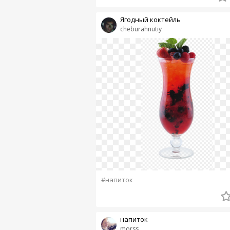
Ягодный коктейль
cheburahnutiy
#напиток
напиток
morss