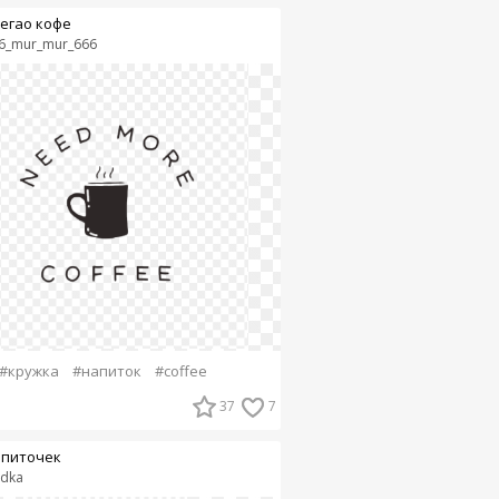
егао кофе
6_mur_mur_666
#кружка
#напиток
#coffee
37
7
питочек
adka