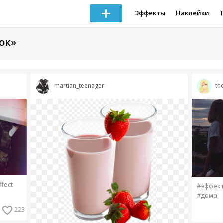
Эффекты
Наклейки
ок»
martian_teenager
th
ffect
#эффек
#дома
223