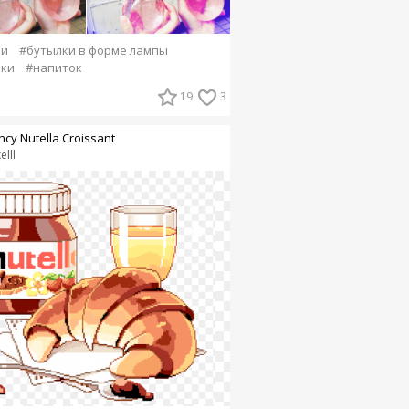
ки
#бутылки в форме лампы
чки
#напиток
19
3
ncy Nutella Croissant
elll