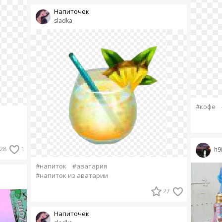
Напиточек
sladka
#кофе
28
1
h9
#напиток
#аватария
#напиток из аватарии
27
Напиточек