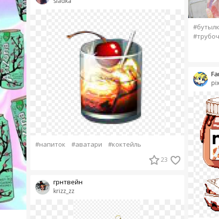
sladka
#бутыл
#трубо
Fa
pix
#напиток
#аватари
#коктейль
23
грнтвейн
krizz_zz