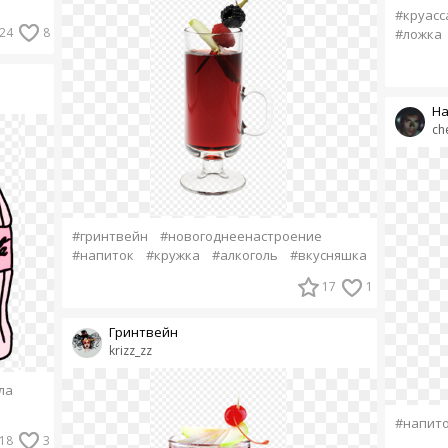
#круасс
24
8
#ложка
На
ch
#гринтвейн
#новогоднеенастроение
#напиток
#кружка
#алкоголь
#вкусняшка
17
1
Гринтвейн
krizz_zz
ла
#напит
18
3