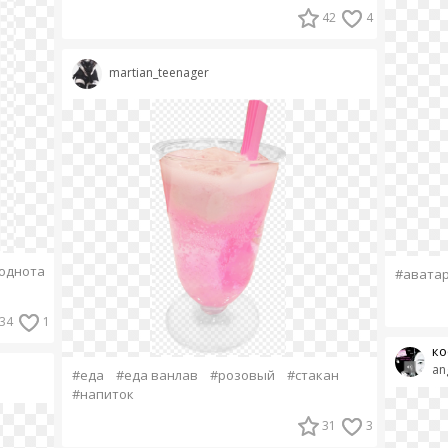
42
4
martian_teenager
однота
#авата
34
1
ко
an
#еда
#еда ванлав
#розовый
#стакан
#напиток
31
3