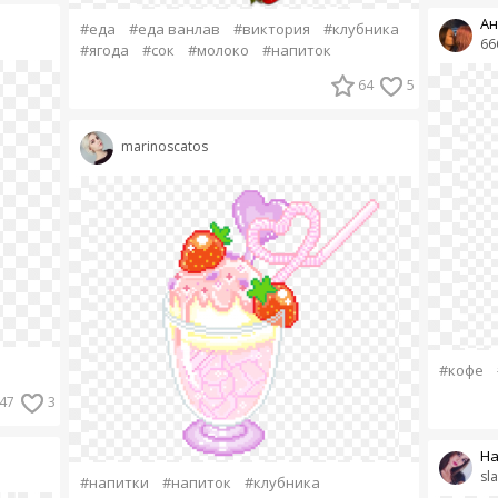
Ан
#еда
#еда ванлав
#виктория
#клубника
66
#ягода
#сок
#молоко
#напиток
64
5
marinoscatos
#кофе
47
3
На
sl
#напитки
#напиток
#клубника