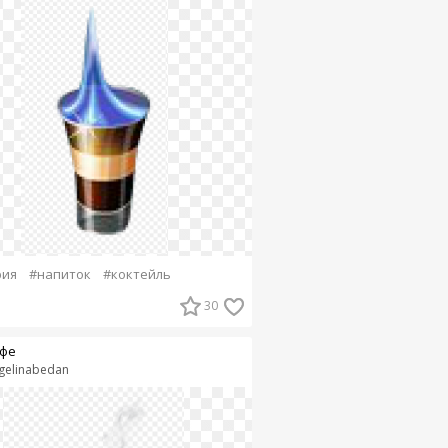
рия
#напиток
#коктейль
30
фе
gelinabedan