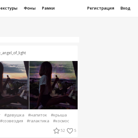
Текстуры
Фоны
Рамки
Регистрация
Вход
e_angel_of_light
т
#девушка
#напиток
#крыша
#созвездия
#галактика
#космос
52
5