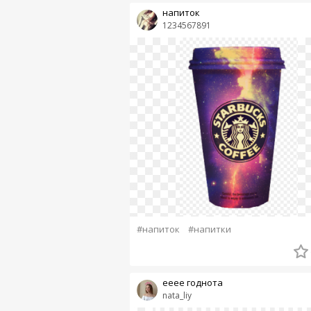
напиток
1234567891
#напиток
#напитки
ееее годнота
nata_liy