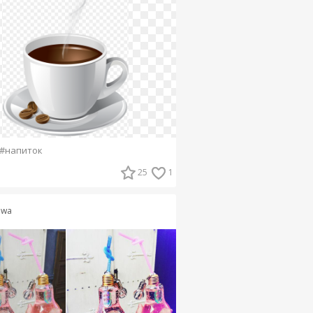
#напиток
25
1
iwa