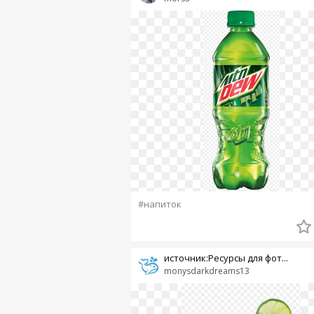
#напиток
источник:Ресурсы для фот...
monysdarkdreams13