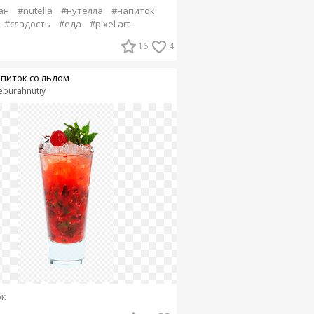
ан
#nutella
#нутелла
#напиток
#сладость
#еда
#pixel art
16
4
питок со льдом
eburahnutiy
ок