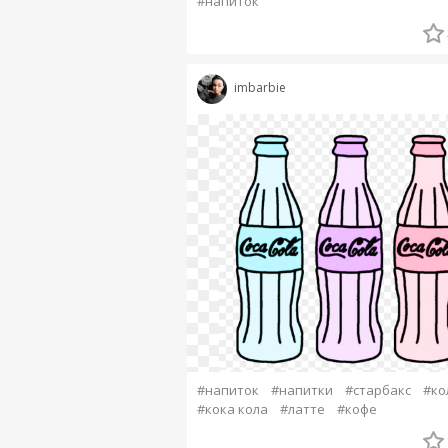
#напиток
imbarbie
#напиток
#напитки
#старбакс
#ко
#кока кола
#латте
#кофе