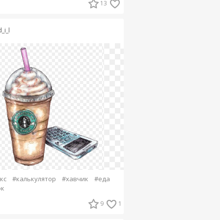
13
_i_l
кс
#калькулятор
#хавчик
#еда
ок
9
1