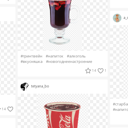
a_d
#гринтвейн
#напиток
#алкоголь
#вкусняшка
#новогоднеенастроение
14
1
tetyana_bo
#старба
14
#напит