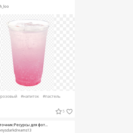
sh_loo
#розовый
#напиток
#пастель
5
точник:Ресурсы для фот...
nysdarkdreams13