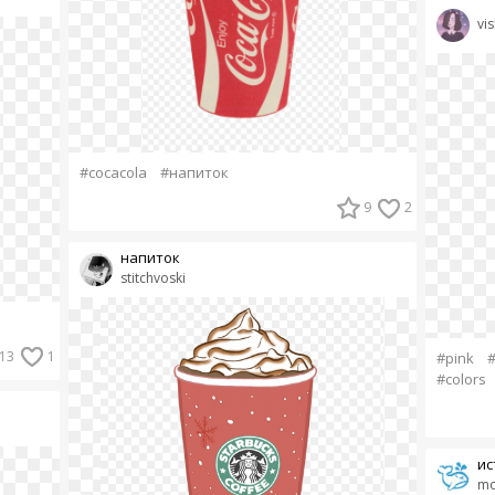
vi
#cocacola
#напиток
9
2
напиток
stitchvoski
13
1
#pink
#colors
ис
mo