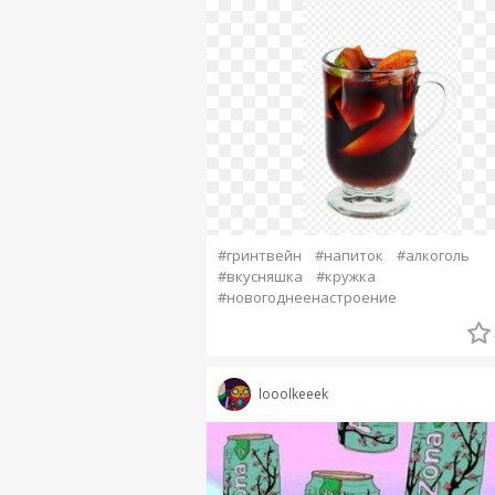
#гринтвейн
#напиток
#алкоголь
#вкусняшка
#кружка
#новогоднеенастроение
looolkeeek