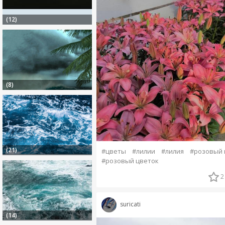
(12)
(8)
(21)
#цветы
#лилии
#лилия
#розовый 
#розовый цветок
2
suricati
(14)