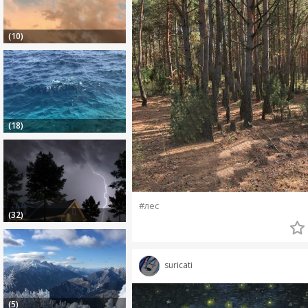
(10)
(18)
#лес
(32)
suricati
(5)