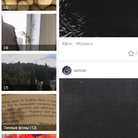
(3)
#фон
#бумага
(4)
2
suricati
(7)
Теплые фоны (12)