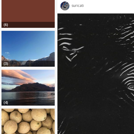
suricati
(6)
(3)
(4)