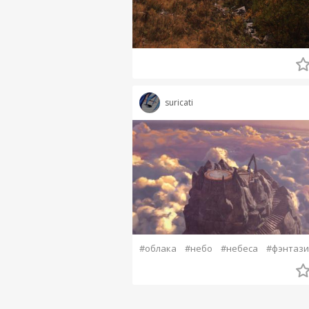
suricati
#облака
#небо
#небеса
#фэнтази