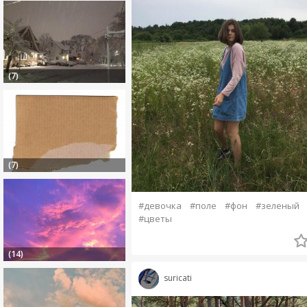
(7)
(7)
#девочка
#поле
#фон
#зеленый
#цветы
(14)
suricati