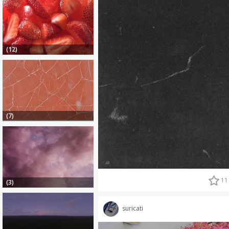
(12)
(7)
11
(3)
suricati