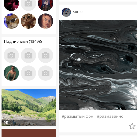
suricati
Подписчики (13498)
#размытый фон
#размазанно
(4)