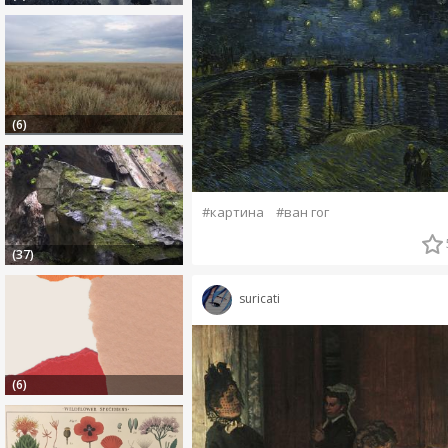
(6)
#картина
#ван гог
(37)
suricati
(6)