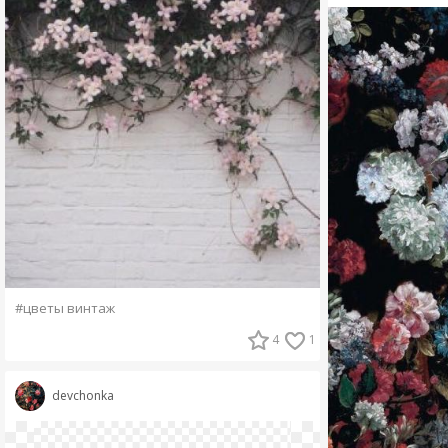
#цветы винтаж
4
1
devchonka