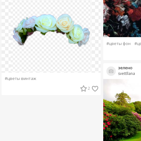
#цветы фон
#ц
зелено
svettllana
#цветы винтаж
2