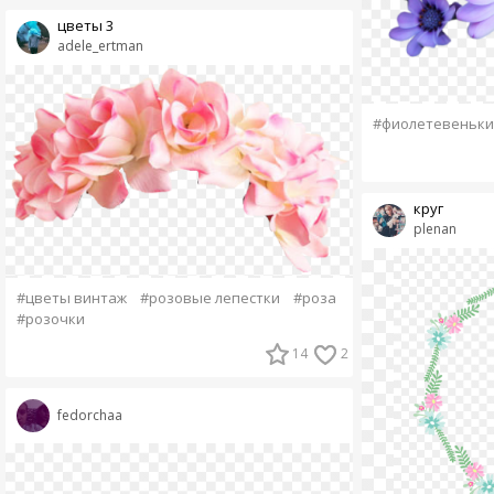
цветы 3
adele_ertman
#фиолетевеньки
круг
plenan
#цветы винтаж
#розовые лепестки
#роза
#розочки
14
2
fedorchaa