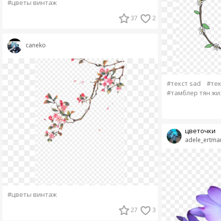
#цветы винтаж
37
2
caneko
#текст sad
#тек
#тамблер тян жи
цветочки
adele_ertma
#цветы винтаж
27
3