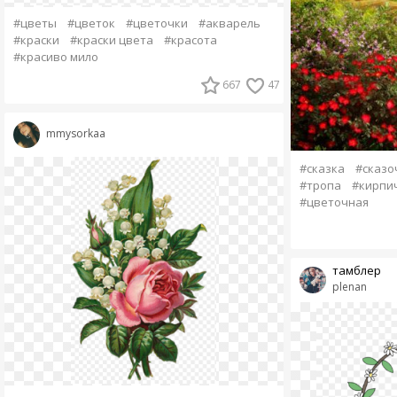
#цветы
#цветок
#цветочки
#акварель
#краски
#краски цвета
#красота
#красиво мило
667
47
mmysorkaa
#сказка
#сказо
#тропа
#кирпи
#цветочная
тамблер
plenan