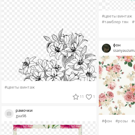
#цветы винтаж
#тамблер тян
#
фон
ssanyauzuma
#цветы винтаж
11
1
рамочки
gaa98
#фон
#розы
#