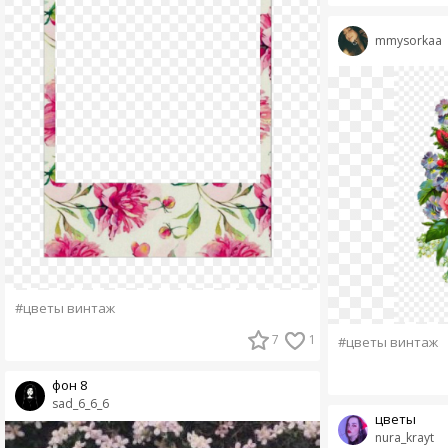
mmysorkaa
#цветы винтаж
7
1
#цветы винтаж
фон 8
sad_6_6_6
цветы
nura_krayt