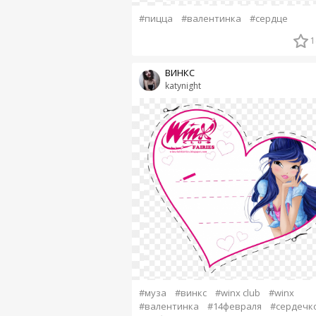
#пицца
#валентинка
#сердце
1
ВИНКС
katynight
#муза
#винкс
#winx club
#winx
#валентинка
#14февраля
#сердечк