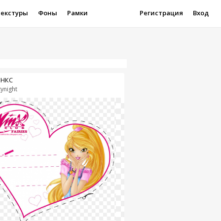
Текстуры
Фоны
Рамки
Регистрация
Вход
ИНКС
tynight