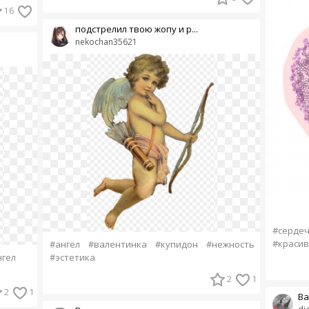
16
подстрелил твою жопу и р...
nekochan35621
#серде
#красив
#ангел
#валентинка
#купидон
#нежность
нгел
#эстетика
2
1
2
1
Ва