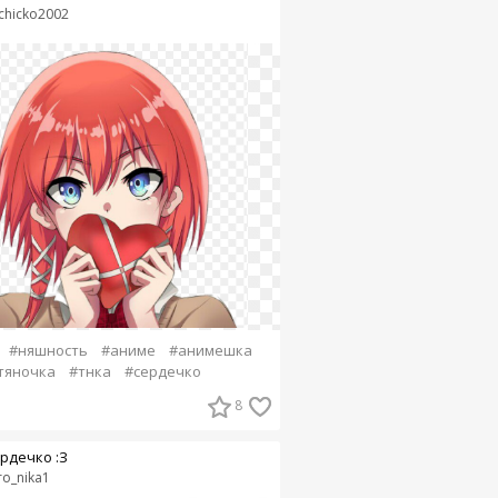
chicko2002
#няшность
#аниме
#анимешка
тяночка
#тнка
#сердечко
8
рдечко :З
ro_nika1