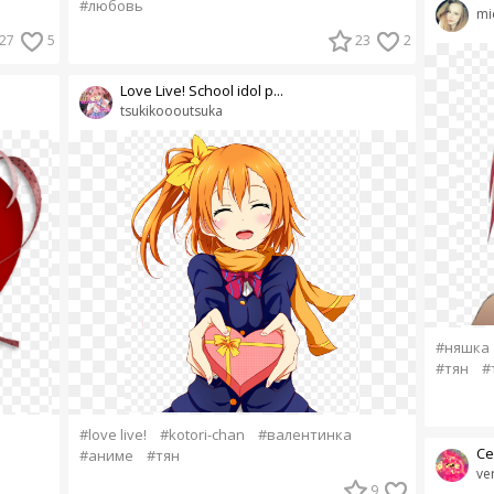
#любовь
mi
27
5
23
2
Love Live! School idol p...
tsukikoooutsuka
#няшка
#тян
#
#love live!
#kotori-chan
#валентинка
Се
#аниме
#тян
ve
9