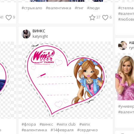
#стрыкало
#валентинка
#пнг
#люди
#стелла
#вален
41
9
37
6
#любов
ВИНКС
katynight
ид
ry
#универ
#вален
#флора
#винкс
#winx club
#winx
о
#валентинка
#14февраля
#сердечко