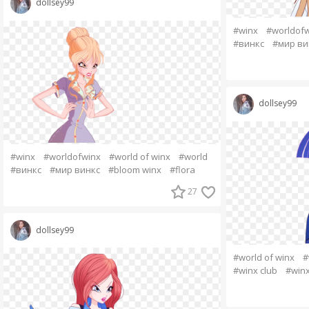
dollsey99
#winx
#worldofw
#винкс
#мир ви
dollsey99
#winx
#worldofwinx
#world of winx
#world
#винкс
#мир винкс
#bloom winx
#flora
27
dollsey99
#world of winx
#
#winx club
#winx