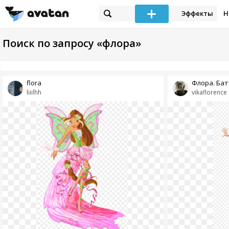
Эффекты
Н
Поиск по запросу «флора»
flora
Флора. Бат
liiilhh
vikaflorence