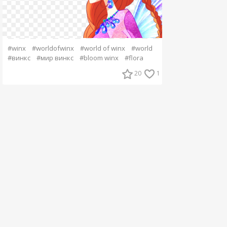
#winx
#worldofwinx
#world of winx
#world
#винкс
#мир винкс
#bloom winx
#flora
20
1