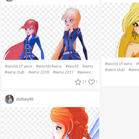
#world of winx
#
#world of winx
#worldofwinx
#world
#winx
#winx club
#winx
#winx club
#winx 2018
#winx 2017
#винкс
21
1
dollsey99