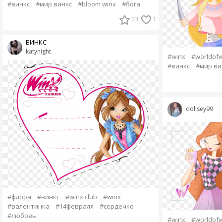
#винкс
#мир винкс
#bloom winx
#flora
23
1
ВИНКС
katynight
#winx
#worldofw
#винкс
#мир ви
dollsey99
#флора
#винкс
#winx club
#winx
#валентинка
#14февраля
#сердечко
#любовь
#winx
#worldofw