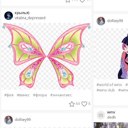
крылья)
vitalina_depressed
dollsey99
#world of winx
#
#winx club
#winx
#фея
#винкс
#флора
#энчантикс
84
8
winx
dedh
dollsey99