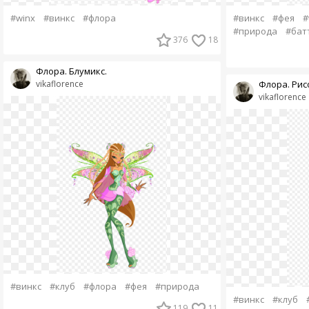
#winx
#винкс
#флора
#винкс
#фея
#
#природа
#бат
376
18
Флора. Блумикс.
vikaflorence
Флора. Рис
vikaflorence
#винкс
#клуб
#флора
#фея
#природа
#винкс
#клуб
119
11