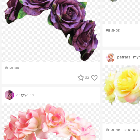
#винок
petraral_myr
#винок
32
angryalen
#винок
#венок