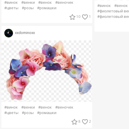
#винок
#венки
#венок
#веночек
#винок
#венок
#цветы
#розы
#ромашки
#фиолетовый ве
#фиолетовый вен
10
1
xxdominoxx
#винок
#венки
#венок
#веночек
#цветы
#розы
#ромашки
8
2