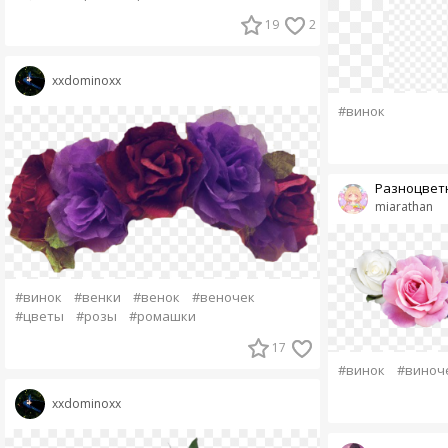
19
2
xxdominoxx
#винок
Разноцвет
miarathan
#винок
#венки
#венок
#веночек
#цветы
#розы
#ромашки
17
#винок
#виноч
xxdominoxx