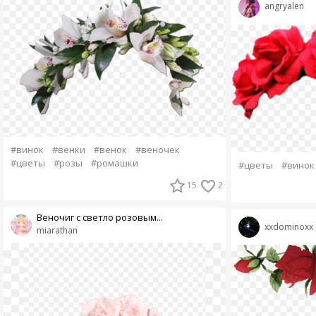
angryalen
#винок
#венки
#венок
#веночек
#цветы
#розы
#ромашки
#цветы
#винок
15
2
Веночиг с светло розовым...
xxdominoxx
miarathan