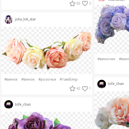
65
3
jolia_lok_star
#виночек
#вин
#винок
#венок
#розочки
#тамблер
tofe_chan
42
1
tofe_chan