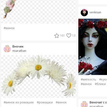
venkisan
#винок
161
13
Вночек
miarathan
#мягкость
#кук
#винок
#блики
#винок из ромашек
#ромашки
#винок
Веночиг с 
miarathan