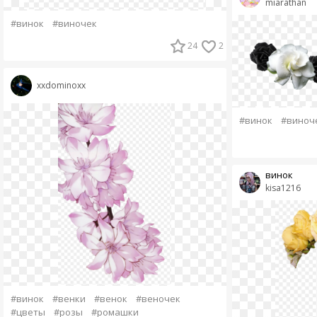
miarathan
#винок
#виночек
24
2
xxdominoxx
#винок
#виноч
винок
kisa1216
#винок
#венки
#венок
#веночек
#цветы
#розы
#ромашки