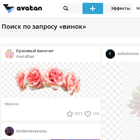
Эффекты
Н
Поиск по запросу «винок»
Красивый виночиг
xxdominoxx
miarathan
#винок
2815
169
tenderneeeessss