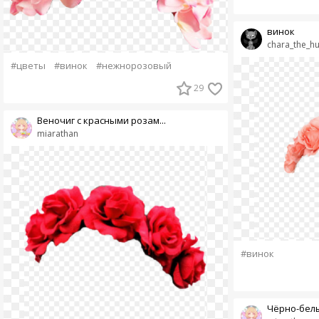
винок
chara_the_h
#цветы
#винок
#нежнорозовый
29
Веночиг с красными розам...
miarathan
#винок
Чёрно-бел