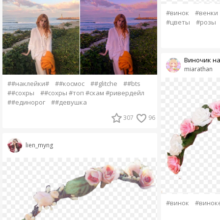
#винок
#венки
#цветы
#розы
Виночик на
miarathan
##наклейки#
##космос
##glitche
##bts
##сохры
##сохры #топ #скам #ривердейл
##единорог
##девушка
307
96
lien_myng
#винок
#винок