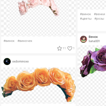
#винок
#венки
#цветы
#розы
Венок
#винок
#виночек
liana001
11
1
xxdominoxx