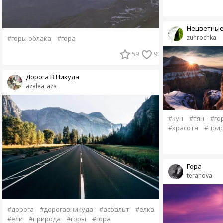
Нецветные
zuhrochka
#горы облака
#гора
59
9
Дорога В Никуда
azalea_aza
#кун
#тян
#го
#красота
#при
Гора
teranova
#дорога
#дорогавникуда
#асфальт
#елка
#ели
#природа
#горы
#гора