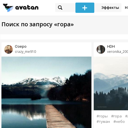
Эффекты
Н
Поиск по запросу «гора»
Озеро
HDH
crazy_me910
veronika_20
#горы
#гора
#
#туман
#небо