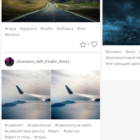
#гора
#дорога
#небо
#облака
#лес
#волна
5
#космос
#нло
#нлоинопланетя
obsession_with_freakin_shoes
#летающаятаре
#самолет
#самолетик
#самолеты в небо
#самолётики мечта
#свет
#светло
#свет и тень
#горы