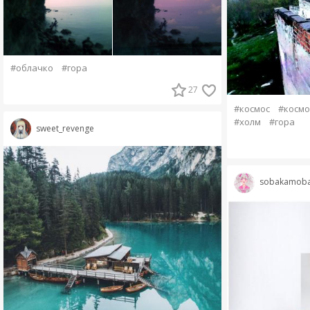
#облачко
#гора
27
#космос
#космо
#холм
#гора
sweet_revenge
sobakamob