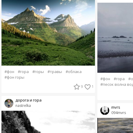
#фон
#гора
#горы
#травы
#облака
#фон горы
#фон
#гора
#с
#песок волна во
9
1
дорога и гора
nastrelka
mvrs
094mvrs