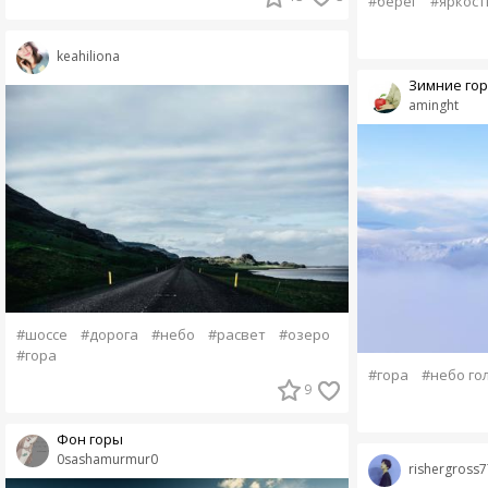
#берег
#яркост
keahiliona
Зимние го
aminght
#шоссе
#дорога
#небо
#расвет
#озеро
#гора
#гора
#небо го
9
Фон горы
0sashamurmur0
rishergross7