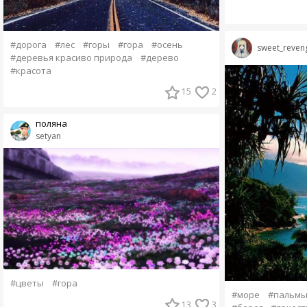
#дорога
#лес
#горы
#гора
#осень
sweet_reven
#деревья красиво природа
#дерево
#красота
15
2
поляна
setyan
#цветы
#гора
#море
#пальм
13
3