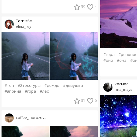
39
4
Топ~=^=
elina_rey
#гора
#розово
#оно
#она
#о
космос
#топ
#2текстуры
#дождь
#девушка
rina_mays
#япония
#гора
#лес
31
6
coffee_morozova