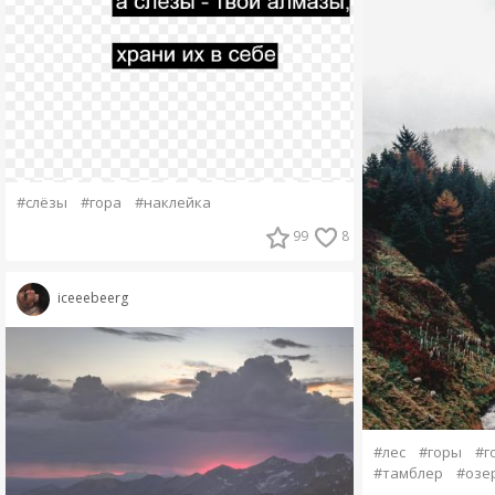
#слёзы
#гора
#наклейка
99
8
iceeebeerg
#лес
#горы
#г
#тамблер
#озе