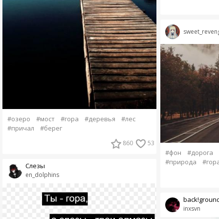
sweet_reven
#озеро
#мост
#гора
#деревья
#лес
#причал
#берег
860
53
#фон
#дорога
#природа
#гор
Слезы
en_dolphins
back!groun
inxsvn