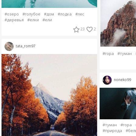
#озеро
#голубое
#дом
#лодка
#лес
#деревья
#елки
#ели
23
2
tata_rom97
#гора
#туман
noneko99
#туман
#гора
#природа
#бел