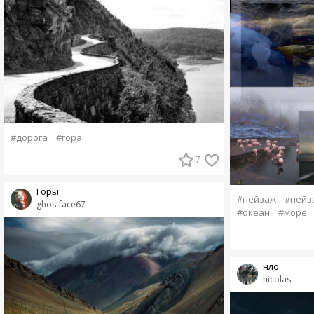
#дорога
#гора
7
Горы
#пейзаж
#пейз
ghostface67
#океан
#море
нло
hicolas