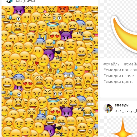
tata_travka
#смайлы
#смай
#емоджи ван ла
#емоджи плачет
#емоджи цветы
звезды
trexglavaya_