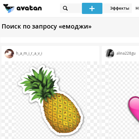
Эффекты
Н
Поиск по запросу «емоджи»
h_a_m_i_r_a_v_i
alina228gu