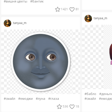
#вишня цветы
#бантик
1421
81
tanyaa_m
tanyaa_m
#бабло
#деньг
#смайл
#емоджи
#луна
#глаза
#смайл
#емодж
536
18