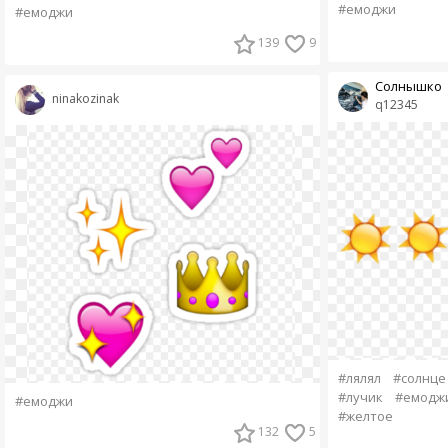
#емоджи
#емоджи
139
9
Солнышко
ninakozinak
q12345
#лялял
#солнце
#лучик
#емодж
#емоджи
#желтое
132
5