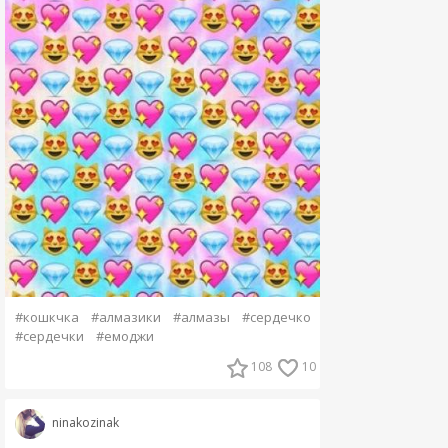
#кошкчка
#алмазики
#алмазы
#сердечко
#сердечки
#емоджи
108
10
ninakozinak