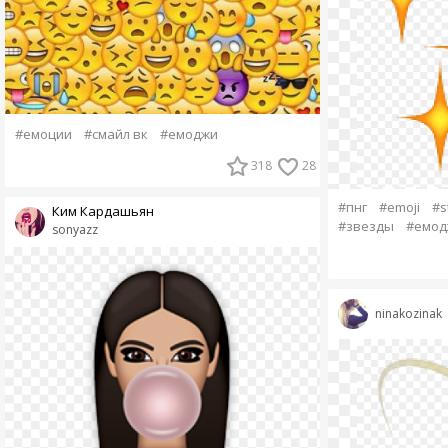
#емоции
#смайл вк
#емоджи
318
28
#пнг
#emoji
#s
Ким Кардашьян
#звезды
#емод
sonyazz
ninakozinak