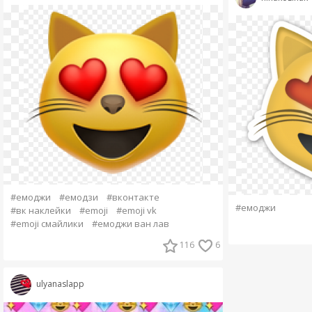
#емоджи
#емодзи
#вконтакте
#емоджи
#вк наклейки
#emoji
#emoji vk
#emoji смайлики
#емоджи ван лав
116
6
ulyanaslapp