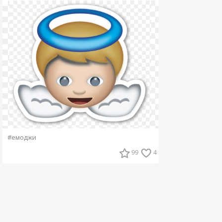
#емоджи
99
4