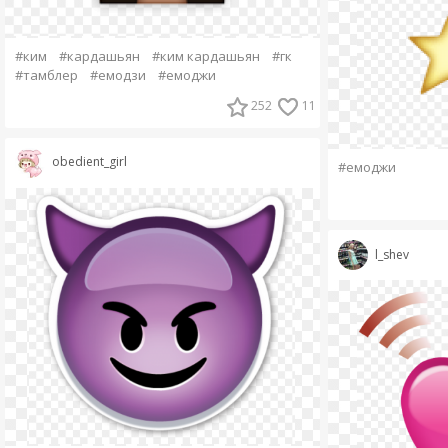
#ким
#кардашьян
#ким кардашьян
#гк
#тамблер
#емодзи
#емоджи
252
11
obedient_girl
#емоджи
l_shev