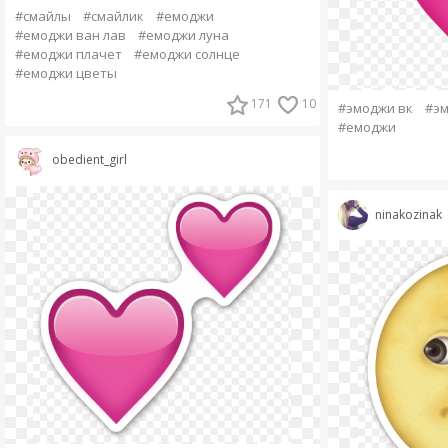
#смайлы
#смайлик
#емоджи
#емоджи ван лав
#емоджи луна
#емоджи плачет
#емоджи солнце
#емоджи цветы
171
10
#эмоджи вк
#э
#емоджи
obedient_girl
ninakozinak