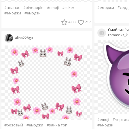
#ананас
#pineapple
#emoji
#stiker
#емоджи
#серд
#емоджи
#емодзи
4232
217
Смайлик "ч
romashka_k
alina228gu
#emoji
#чертяк
#розовый
#емоджи
#зайка топ
#емодзи