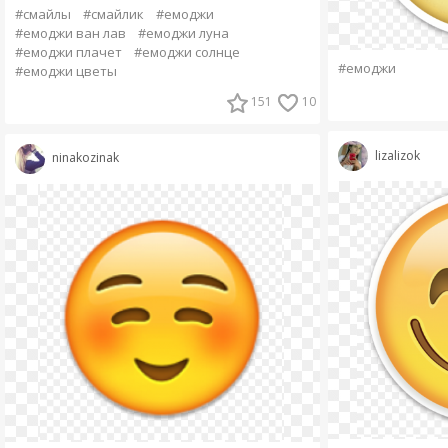
#смайлы
#смайлик
#емоджи
#емоджи ван лав
#емоджи луна
#емоджи плачет
#емоджи солнце
#емоджи
#емоджи цветы
151
10
lizalizok
ninakozinak