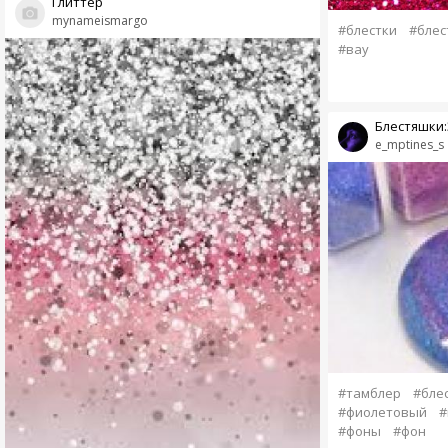
Глиттер
mynameismargo
#блестки
#блес
#вау
Блестяшки:
e_mptines_s
#тамблер
#бле
#фиолетовый
#
#фоны
#фон