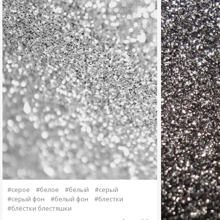
#серое
#белое
#белый
#серый
#серый фон
#белый фон
#блестки
#блёстки блестяшки