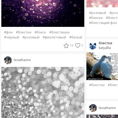
#розовый
#роз
#блески
#блест
#блестящий фон
#фон
#блестки
#блеск
#блестяшки
#черный
#розовый
#фиолетовый
#белый
блестки
15
2
katyallla
leviathannn
#блестки
#блес
leviathannn