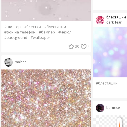
блестяшки
dark_feari
#глиттер
#блестки
#блестяшки
#фон на телефон
#бампер
#чехол
#background
#wallpaper
30
4
maleee
#блестяшки
burnrise