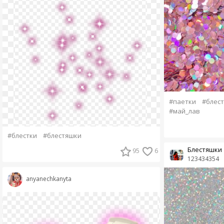
#паетки
#блест
#май_лав
#блестки
#блестяшки
Блестяшки
95
6
123434354
anyanechkanyta