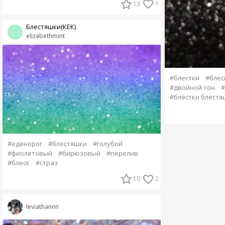
13
1
Блестяшки(КЕК)
elizabethmint
#блестки
#блес
#двойной тон
#
#блёстки блестя
#еденорог
#блестяшки
#голубой
#фиолетовый
#бирюзовый
#перелив
#блеск
#страз
10
2
leviathannn