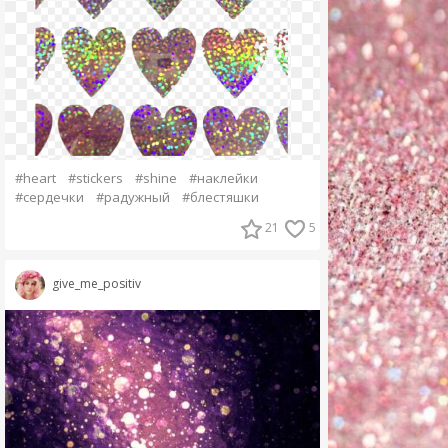
#heart
#stickers
#shine
#наклейки
#сердечки
#радужный
#блестяшки
21
5
give_me_positiv