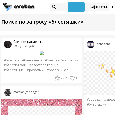
Эффекты
Н
Поиск по запросу «блестяшки»
блестки какие - та
ohhsanha
69cry_baby69
#блестки
#блестяшки
#блёстки блестяшки
#блестки фон
#блестааательно
#блестящие
#розовый
#розовый фон
2239
169
martian_teenager
#звезды
#звез
#блестяшки