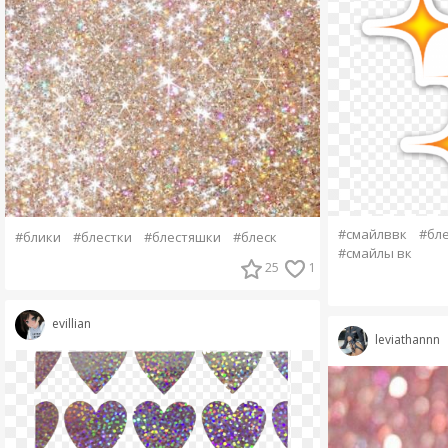
#смайлввк
#бле
#блики
#блестки
#блестяшки
#блеск
#смайлы вк
25
1
evillian
leviathannn