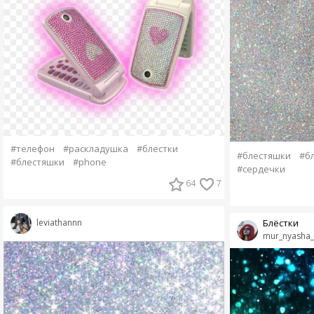
#телефон
#раскладушка
#блестки
#блестяшки
#б
#блестяшки
#phone
#сердечки
64
7
Блёстки
leviathannn
mur_nyasha