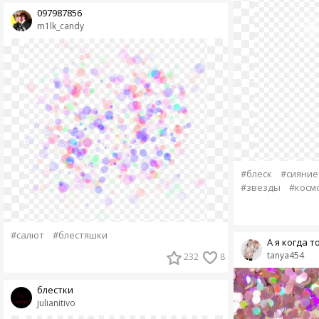
097987856
m1lk_candy
#блеск
#сияние
#звезды
#косм
#салют
#блестяшки
А я когда то
tanya454
232
8
блестки
julianitivo