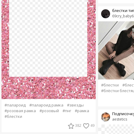
блестки ти
69cry_baby6
#блестки
#блес
#блёстки блестя
#палароид
#палароид рамка
#звезды
#розовая рамка
#розовый
#пнг
#рамка
Подписочку 
#блестки
aestetics
382
49