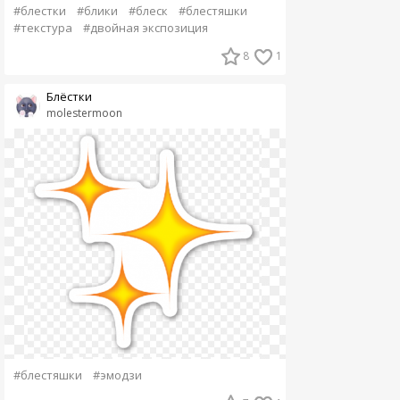
#блестки
#блики
#блеск
#блестяшки
#текстура
#двойная экспозиция
8
1
Блёстки
molestermoon
#блестяшки
#эмодзи