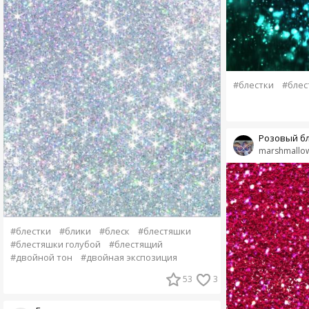
#блестки
#блес
Розовый б
marshmallow
#блестки
#блики
#блеск
#блестяшки
#блестяшки голубой
#блестящий
#двойной тон
#двойная экспозиция
53
3