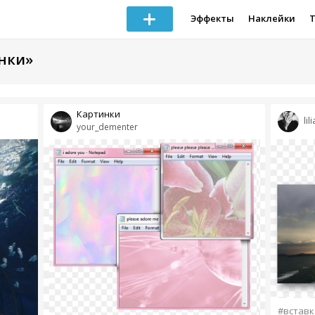
Эффекты
Наклейки
инки»
Картинки
lil
your_dementer
#вставк