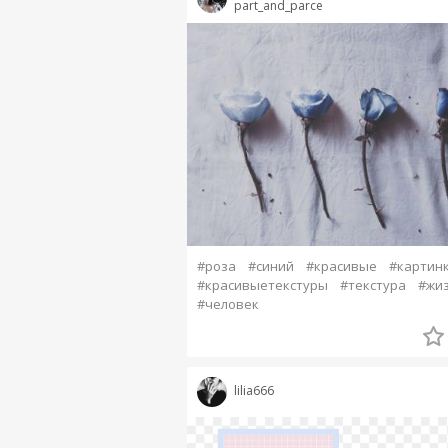
part_and_parce
#роза
#синий
#красивые
#картин
#красивыетекстуры
#текстура
#жи
#человек
lilia666