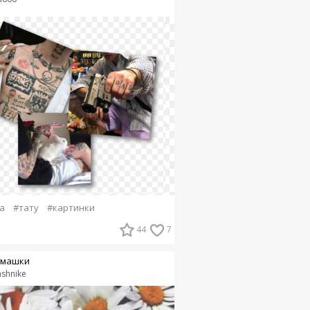
а
#тату
#картинки
44
7
омашки
ashnike