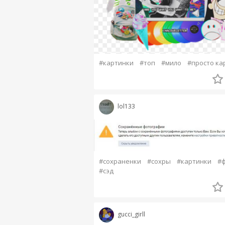
#картинки
#топ
#мило
#просто ка
lol133
#сохраненки
#сохры
#картинки
#
#сэд
gucci_girll