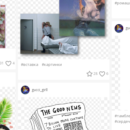
#ромаш
guc
31
4
#вставка
#картинки
28
6
gucci_girll
#тамбл
#серде