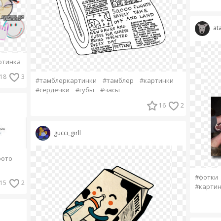
at
ртинка
18
3
#тамблеркартинки
#тамблер
#картинки
#сердечки
#губы
#часы
16
2
gucci_girll
фото
#фотки
15
2
#карти