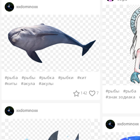
xxdominoxx
#рыба
#рыбы
#рыбка
#рыбки
#кит
#киты
#акула
#акулы
#рыбы
#рыба
142
7
#знак зодиака
xxdominoxx
xxdominoxx