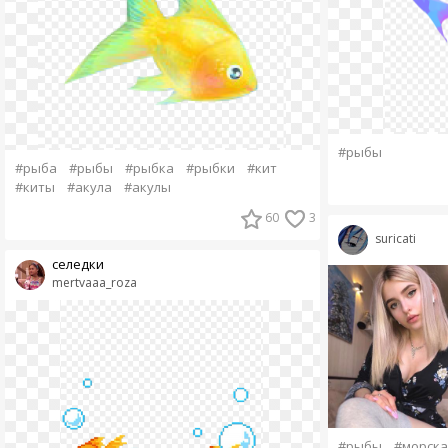
#рыбы
#рыба
#рыбы
#рыбка
#рыбки
#кит
#киты
#акула
#акулы
60
3
suricati
селедки
mertvaaa_roza
#рыбы
#морска