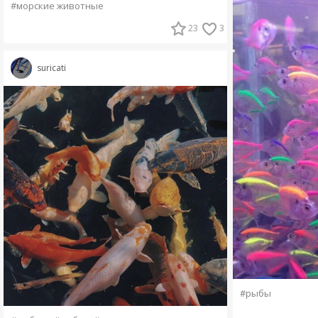
#морские животные
23
3
suricati
#рыбы