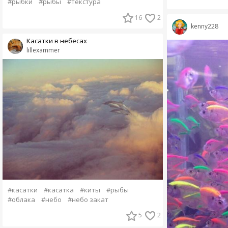
#рыбки
#рыбы
#текстура
16
2
kenny228
Касатки в небесах
lillexammer
#касатки
#касатка
#киты
#рыбы
#облака
#небо
#небо закат
5
2