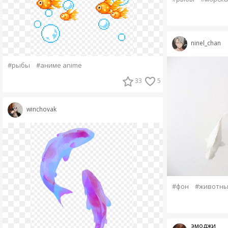
ninel_chan
#рыбы
#аниме anime
33
5
winchovak
#фон
#животн
эмоджи