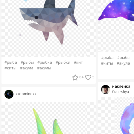
#рыба
#рыбы
#рыба
#рыбы
#рыбка
#рыбки
#кит
#киты
#акула
#киты
#акула
#акулы
84
5
наклейка
flutershya
xxdominoxx