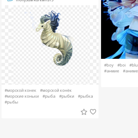
#boy
#boi
#blu
#анмие
#аниме
#морской конек
#морской конёк
#морские коньки
#рыба
#рыбки
#рыбка
#рыбы