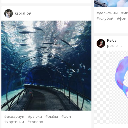
#дельфины
#ми
kapral_69
#голубой
#фон
Рыбы
posholnah
#аквариум
#рыбки
#рыбы
#фон
#картинки
#топово