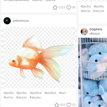
#рыба
#рыбы
1224
95
#киты
#акула
xxdominoxx
Dolphins
ellisson
#рыба
#рыбы
#рыбка
#рыбки
#кит
#киты
#акула
#акулы
433
20