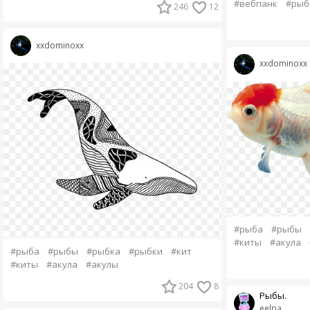
#вебпанк
#рыб
246
12
xxdominoxx
xxdominoxx
#рыба
#рыбы
#киты
#акула
#рыба
#рыбы
#рыбка
#рыбки
#кит
#киты
#акула
#акулы
204
8
Рыбы.
eelpa