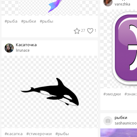
varezhka
#рыба
#рыбки
#рыбы
27
1
Касаточка
lirunace
#эмоджи
#знак
рыбки
sashaunicoo
#касатка
#стикерочки
#рыбы