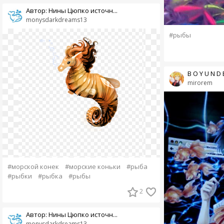
Автор: Нины Цюпко источн...
monysdarkdreams13
#рыбы
B O Y U N D E
mirorem
#морской конек
#морские коньки
#рыба
#рыбки
#рыбка
#рыбы
2
Автор: Нины Цюпко источн...
monysdarkdreams13