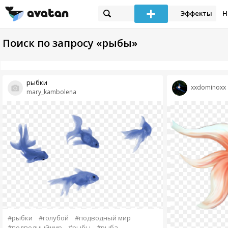
Эффекты
Н
Поиск по запросу «рыбы»
рыбки
xxdominoxx
mary_kambolena
#рыбки
#голубой
#подводный мир
#подводныймир
#рыбы
#рыба