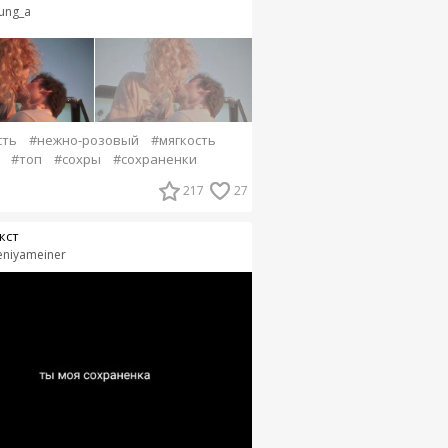
ung_a
сть
#нежно-розовый
#мягкость
#топ
#сохры
#сохраненки
217
27
кст
eniyameiner