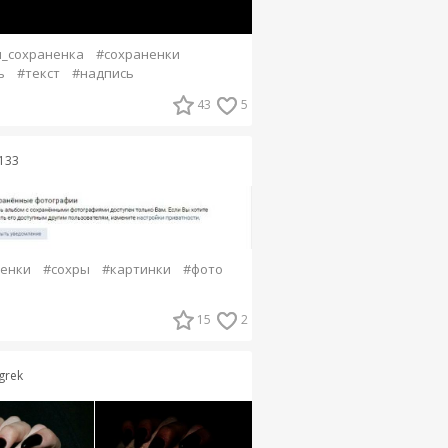
_сохраненка
#сохраненки
ь
#текст
#надпись
43
5
l133
енки
#сохры
#картинки
#фото
15
2
grek