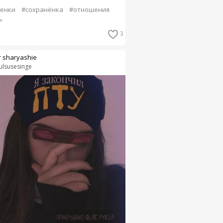
енки
#сохранёнка
#отношения
ь
3
r sharyashiе
ulsusesinge