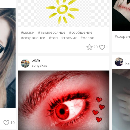
#мазки
#тымоесолнце
#сообщение
#сохран
#сохраненки
#топ
#топчик
#мазок
20
1
.
Боль
be
sonyakas
10