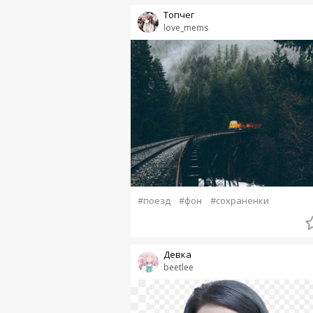
Топчег
love_mems
#поезд
#фон
#сохраненки
Девка
beetlee