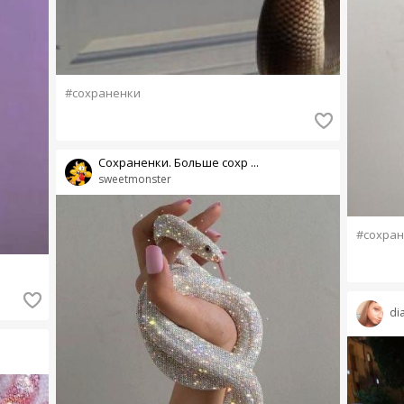
#сохраненки
Сохраненки. Больше сохр ...
sweetmonster
#сохран
di