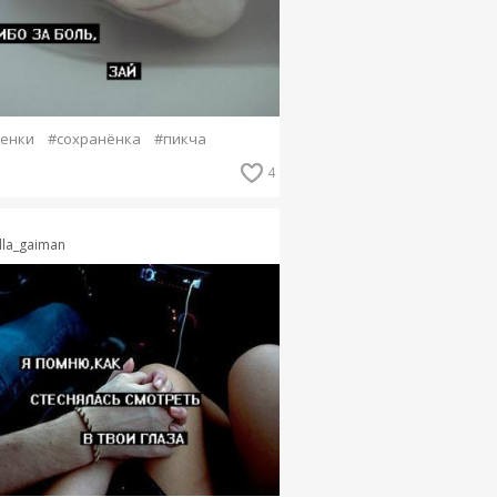
енки
#сохранёнка
#пикча
4
lla_gaiman