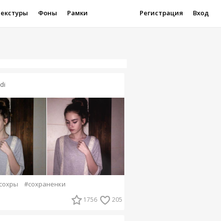
Текстуры
Фоны
Рамки
Регистрация
Вход
di
сохры
#сохраненки
1756
205