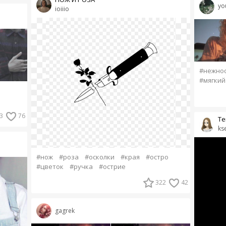
yo
ioiiio
#нежно
#мягкий
3
76
Те
ks
#нож
#роза
#осколки
#края
#остро
#цветок
#ручка
#острие
322
42
gagrek