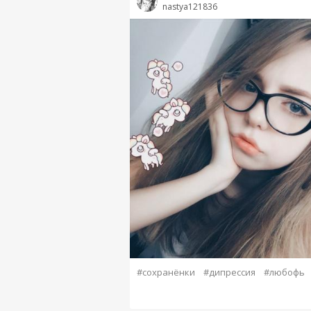
nastya121836
#сохранёнки
#дипрессия
#любофь