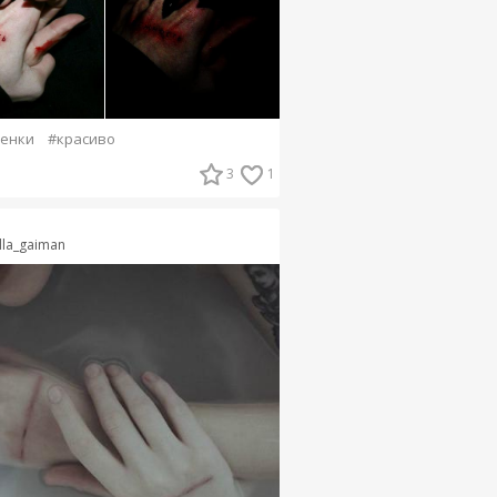
енки
#красиво
3
1
lla_gaiman