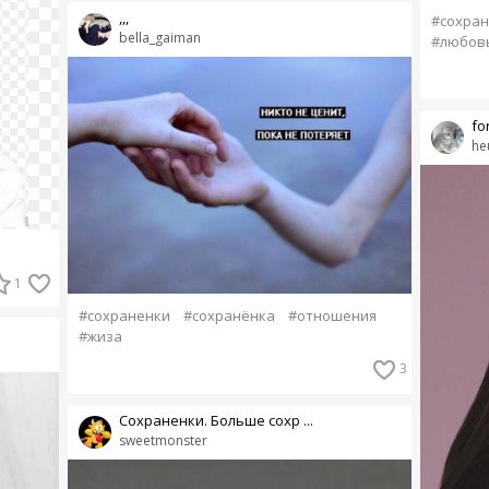
,,,
#сохран
bella_gaiman
#любов
fo
he
1
#сохраненки
#сохранёнка
#отношения
#жиза
3
Сохраненки. Больше сохр ...
sweetmonster