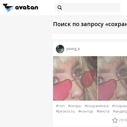
Поиск по запросу «сохра
young_a
#топ
#сохры
#сохранёнка
#сохран
#резкость
#контур
#инста
#андег
2916