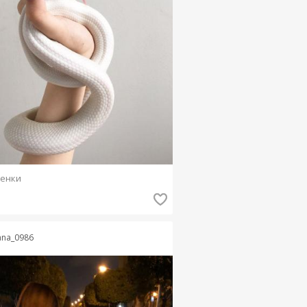
енки
ana_0986