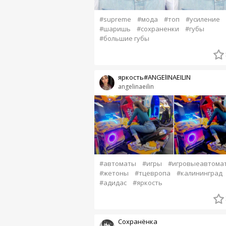
#supreme
#мода
#топ
#усиление
#шаришь
#сохраненки
#губы
#большие губы
яркость#ANGElINAEILIN
angelinaeilin
#автоматы
#игры
#игровыеавтома
#жетоны
#тцевропа
#калининград
#адидас
#яркость
Сохранёнка