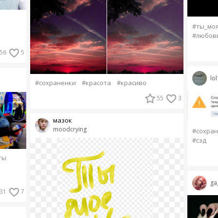
#ты_моя
#любов
56
5
lo
#сохраненки
#красота
#красиво
55
3
мазок
moodcrying
#сохран
#сэд
ты
ga
31
7