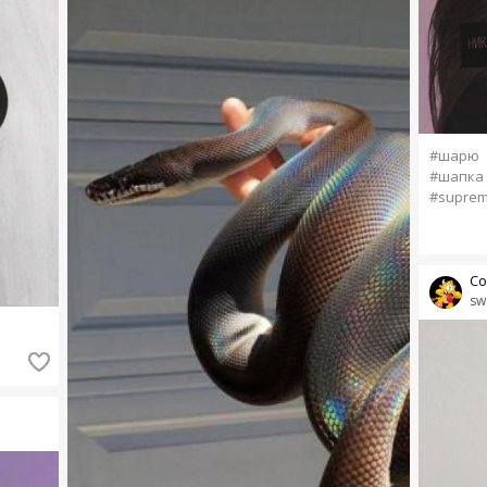
#шарю
#шапка 
#supre
Со
sw