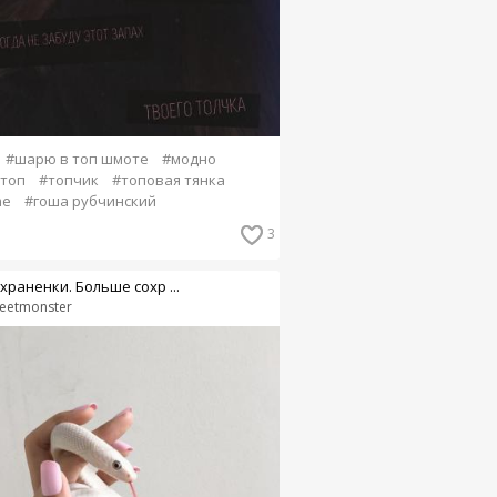
#шарю в топ шмоте
#модно
топ
#топчик
#топовая тянка
me
#гоша рубчинский
3
храненки. Больше сохр ...
eetmonster