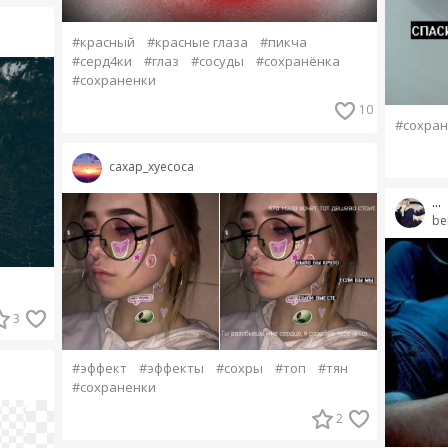
#красный
#красные глаза
#пикча
#серд4ки
#глаз
#сосуды
#сохранёнка
#сохраненки
10
#сохран
caxap_xyecoca
...
be
3
#эффект
#эффекты
#сохры
#топ
#тян
#сохраненки
2