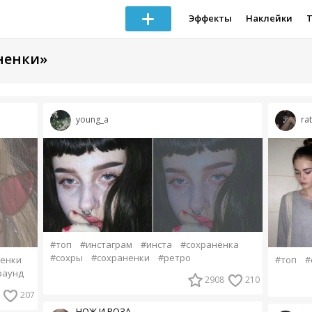
Эффекты
Наклейки
ненки»
young_a
rat
#топ
#инстаграм
#инста
#сохранёнка
#сохры
#сохраненки
#ретро
енки
#топ
#
раунд
2908
210
207
НОЖ И РОЗА