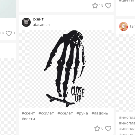
#цветы
18
скейт
atacaman
ta
19
3
#скейт
#скилет
#скелет
#рука
#ладонь
#инопл
#кости
#инопл
6
#инопл
#инопл