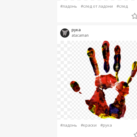
#ладонь
#след от ладони
#след
рука
atacaman
#ладонь
#краски
#рука