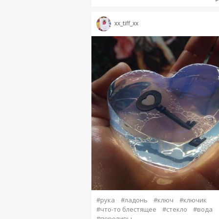
xx_tiff_xx
#рука
#ладонь
#ключ
#ключик
#что-то блестящее
#стекло
#вода
#переливы