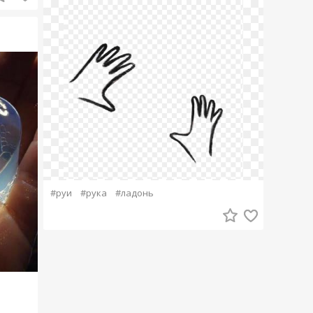
#руи
#рука
#ладонь