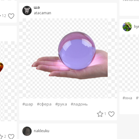
ша
atacaman
12
hy
#хна
#
#шар
#сфера
#рука
#ладонь
1
nakleuku
2