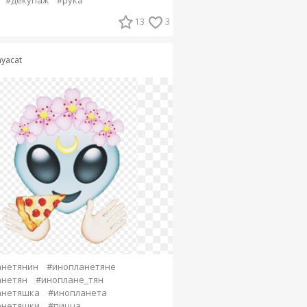
#декупаж
#рука
13
3
nyacat
анетянин
#инопланетяне
анетян
#иноплане_тян
анетяшка
#инопланета
анетяшки
#пицца