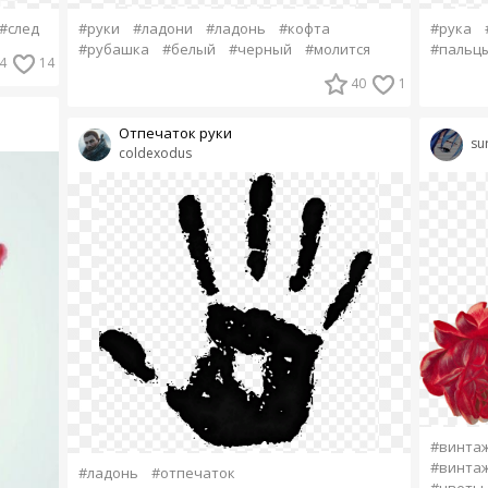
#след
#руки
#ладони
#ладонь
#кофта
#рука
#рубашка
#белый
#черный
#молится
#пальц
4
14
40
1
Отпечаток руки
sur
coldexodus
#винта
#винта
#ладонь
#отпечаток