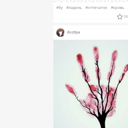
#бу
#ладонь
#отпечаток
#кровь
26
dozdiya