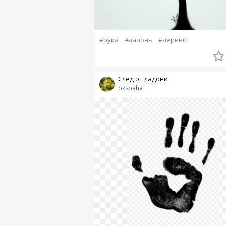
#рука
#ладонь
#дерево
След от ладони
okspaha