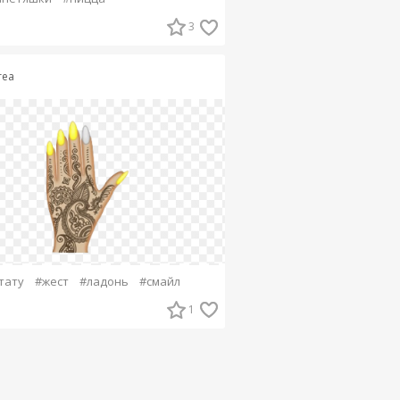
3
rea
тату
#жест
#ладонь
#смайл
1