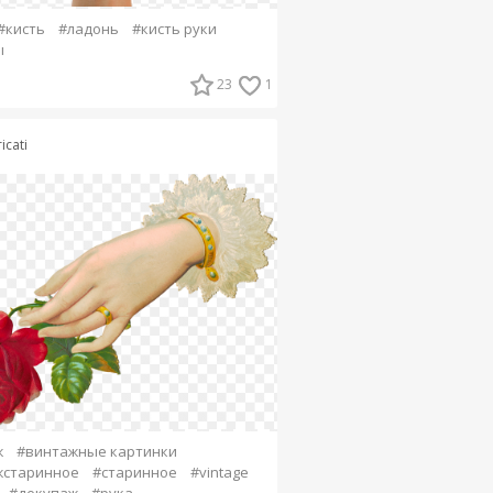
#кисть
#ладонь
#кисть руки
ы
23
1
icati
ж
#винтажные картинки
жстаринное
#старинное
#vintage