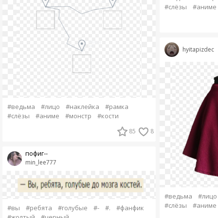
#слёзы
#аниме
hyitapizdec
#ведьма
#лицо
#наклейка
#рамка
#слёзы
#аниме
#монстр
#кости
85
8
пофиг--
min_lee777
#ведьма
#лицо
#слёзы
#аниме
#вы
#ребята
#голубые
#-
#.
#фанфик
#жолтый
#черный