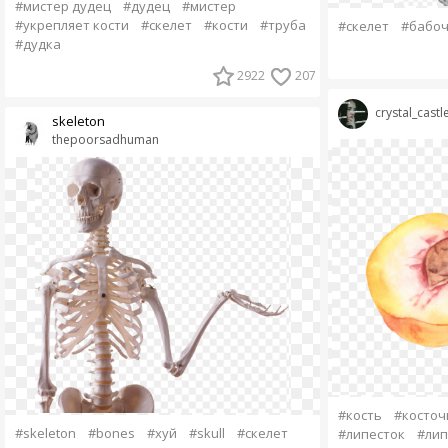
#мистер дудец
#дудец
#мистер
#укрепляет кости
#скелет
#кости
#труба
#скелет
#бабоч
#дудка
2922
207
crystal_castl
skeleton
thepoorsadhuman
#кость
#косточ
#skeleton
#bones
#хуй
#skull
#скелет
#липесток
#лип