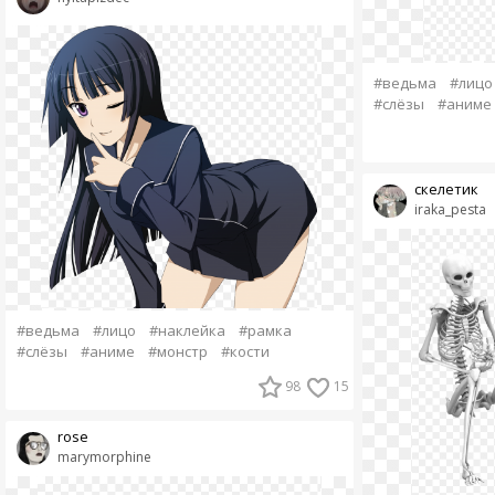
#ведьма
#лицо
#слёзы
#аниме
скелетик
iraka_pesta
#ведьма
#лицо
#наклейка
#рамка
#слёзы
#аниме
#монстр
#кости
98
15
rose
marymorphine