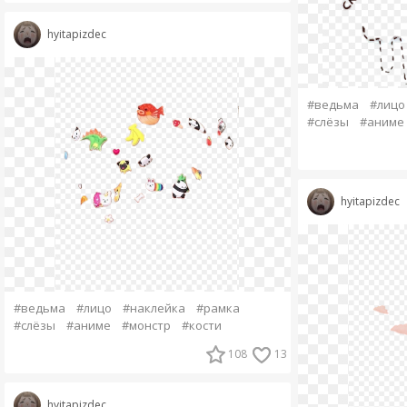
hyitapizdec
#ведьма
#лицо
#слёзы
#аниме
hyitapizdec
#ведьма
#лицо
#наклейка
#рамка
#слёзы
#аниме
#монстр
#кости
108
13
hyitapizdec