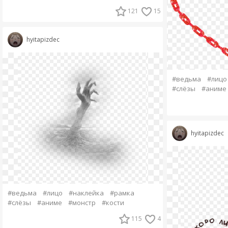
121
15
hyitapizdec
#ведьма
#лицо
#слёзы
#аниме
hyitapizdec
#ведьма
#лицо
#наклейка
#рамка
#слёзы
#аниме
#монстр
#кости
115
4