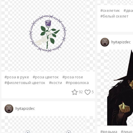
#скелетик
#два
#белый скелет
hyitapizdec
#роза в руке
#роза цветок
#роза rose
#фиолетовый цветок
#кости
#проволока
92
5
hyitapizdec
#ведьма
#лицо