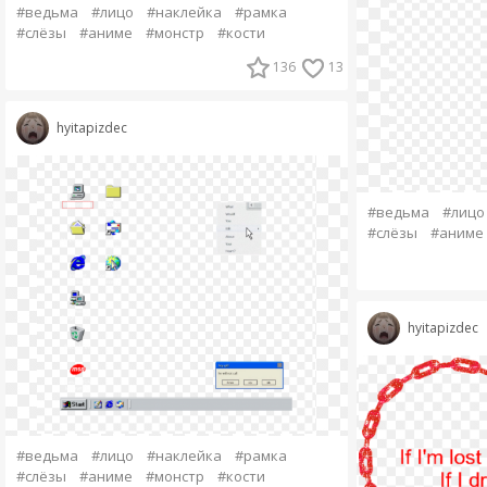
#ведьма
#лицо
#наклейка
#рамка
#слёзы
#аниме
#монстр
#кости
136
13
hyitapizdec
#ведьма
#лицо
#слёзы
#аниме
hyitapizdec
#ведьма
#лицо
#наклейка
#рамка
#слёзы
#аниме
#монстр
#кости