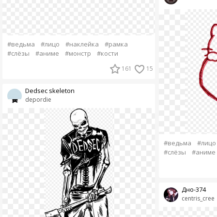
#ведьма
#лицо
#наклейка
#рамка
#слёзы
#аниме
#монстр
#кости
161
15
Dedsec skeleton
depordie
#ведьма
#лицо
#слёзы
#аниме
Дно-374
centris_cree