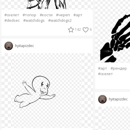
#скелет
#топор
#кости
#череп
#арт
#dedsec
#watchdogs
#watchdogs2
142
6
hyitapizdec
#арт
#рендер
#скелет
hyitapizdec