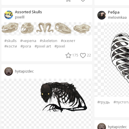
Assorted Skulls
Ребра
pixelll
melovinkaa
#skulls
#черепа
#skeleton
#скелет
#кости
#рога
#pixel art
#pixel
175
22
hyitapizdec
#грудь
#пустот
hyitapizdec