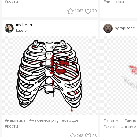
#кости
#листочки
1062
70
my heart
hyitapizdec
kate_v
#наклейка
#наклейка png
#сердце
#ведьма
#лицо
#кости
#слёзы
#аниме
268
28