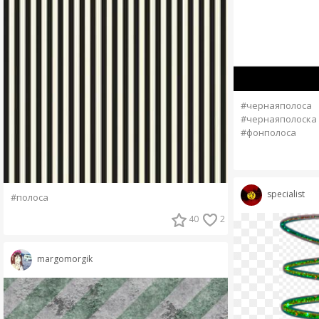
#чернаяполоса
#чернаяполоска
#фонполоса
specialist
#полоса
40
2
margomorgik