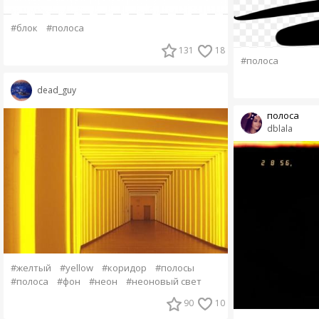
#блок
#полоса
131
18
#полоса
dead_guy
полоса
dblala
#желтый
#yellow
#коридор
#полосы
#полоса
#фон
#неон
#неоновый свет
90
10