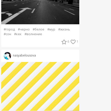
#город
#черно
#белое
#мур
#жизнь
#сон
#кек
#волнение
6
1
nasyabelousova