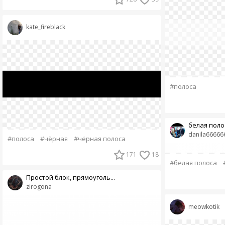
kate_fireblack
#полоса
белая поло
danila66666
#полоса
#чёрная
#чёрная полоса
171
18
#белая полоса
Простой блок, прямоуголь...
zirogona
meowkotik