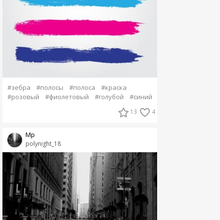
#зебра
#полосы
#полоса
#краска
#розовый
#фиолетовый
#голубой
#синий
13
4
Мр
polynight_18