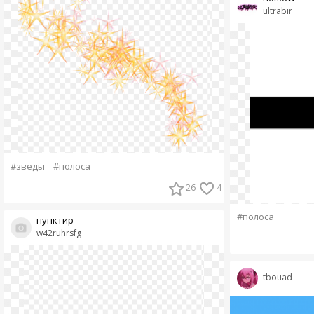
ultrabir
#зведы
#полоса
26
4
#полоса
пунктир
w42ruhrsfg
tbouad