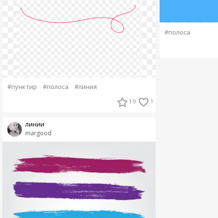
#полоса
#пунктир
#полоса
#линия
19
1
линии
margood