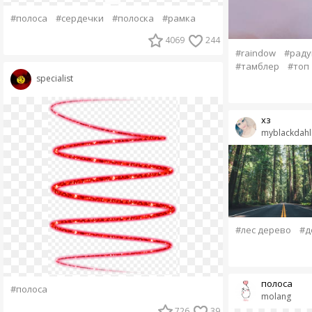
#полоса
#сердечки
#полоска
#рамка
4069
244
#raindow
#раду
#тамблер
#топ
specialist
хз
myblackdahl
#лес дерево
#д
полоса
#полоса
molang
726
39