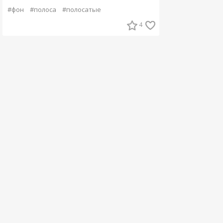
#фон
#полоса
#полосатые
4