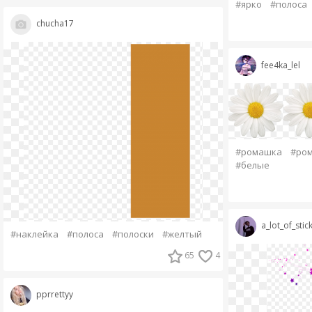
#ярко
#полоса
chucha17
fee4ka_lel
#ромашка
#ро
#белые
a_lot_of_stic
#наклейка
#полоса
#полоски
#желтый
65
4
pprrettyy