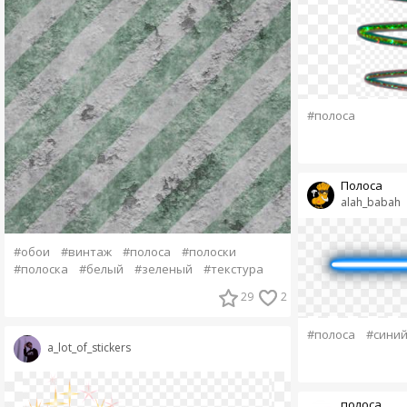
#полоса
Полоса
alah_babah
#обои
#винтаж
#полоса
#полоски
#полоска
#белый
#зеленый
#текстура
29
2
#полоса
#сини
a_lot_of_stickers
полоса