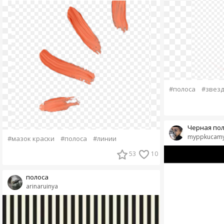
#полоса
#звезд
Черная пол
myppkucam
#мазок краски
#полоса
#линии
53
10
полоса
arinaruinya