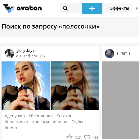
Эффекты
Н
Поиск по запросу «полосочки»
glorydays.
elirumis
die_and_cry1337
#девушка
#блондинка
#стакан
#полосочки
#полосы
#брови
#губы
#небо
4621
444