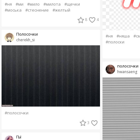
#ня
#ми
#мило
#милота
#щечки
#моська
#стеснение
#желтый
8
4
Полосочки
#ня
#няша
#с
cherekh_si
#полоски
полосочки
hwansaeng
#полосочки
3
ГЫ