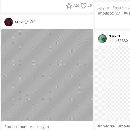
728
29
#рука
#руки
#
#полосочки
#ч
uraviti_kis54
лалаа
lalala57880
#полоски
#поло
#полосочки
#текстура