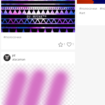
#полосочки
#по
#art
#полосочки
1
1
yz
atacaman