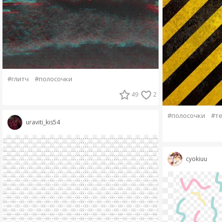
#глитч
#полосочки
49
2
#полосочки
#те
uraviti_kis54
cyokiuu