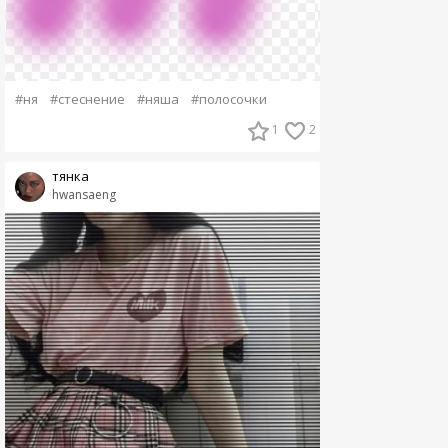
#ня
#стеснение
#няша
#полосочки
1
2
тянка
hwansaeng