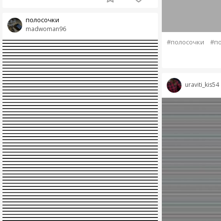
полосочки
madwoman96
#полосочки
#по
uraviti_kis54