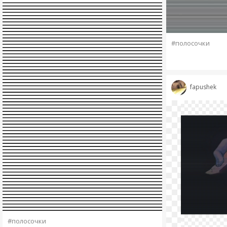
#полосочки
fapushek
#полосочки