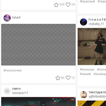
#красный
#сер
326
24
fvfvfvf
l i n e s o f d
crybaby_11
#полоски
#поло
#полосочки
#синий
#зелен
86
12
глитч
текстура п
snezana111
ygfbhbetbtbv