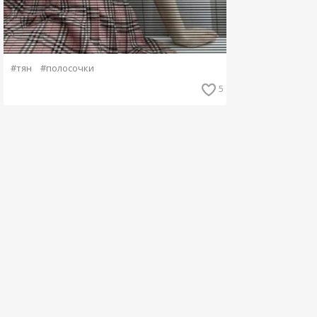
#тян
#полосочки
5