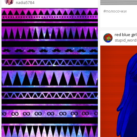
nadia5784
#полосочки
red blue girl
stupid_word