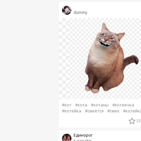
dummy
#кот
#кота
#котаны
#котеечка
#котейка
#смеётся
#смех
#котейк
33
Единорог
k_popchic