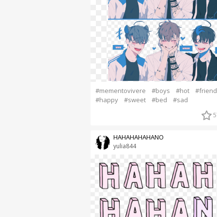
#mementovivere
#boys
#hot
#friend
#happy
#sweet
#bed
#sad
5
HAHAHAHAHANO
yulia844