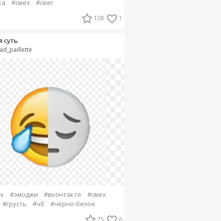
ка
#смех
#свег
108
1
я суть
ad_paillette
к
#эмоджи
#вконтакте
#смех
#грусть
#чб
#чёрно-белое
75
6