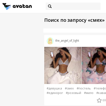
Поиск по запросу «смех»
the_angel_of_light
#девушка
#смех
#постель
#телеф
#единорог
#розовый
#мило
#кава
69