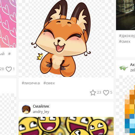
#джоке
#смех
ый
#
Ах
28
1
ze
#лисичка
#смех
23
5
Смайлик
andry_ley