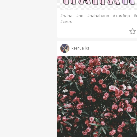
#haha
#no
#hahahano
#тамбер
#
#смех
ksenua_ks