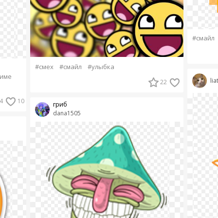
#смайл
#смех
#смайл
#улыбка
име
lia
22
4
10
гриб
dana1505