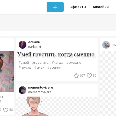
Эффекты
Наклейки
есенин
mo
narkotiki
#умей
#грустить
#когда
#смешно
#грусть
#смех
#есенин
657
35
mementovivere
mementovivere
он
й
7
58