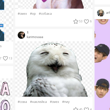
ar
#смех
#ор
#собака
53
6
1
karimovaaa
s
7
13
#сова
#наклейка
#смех
#пиу
45
4