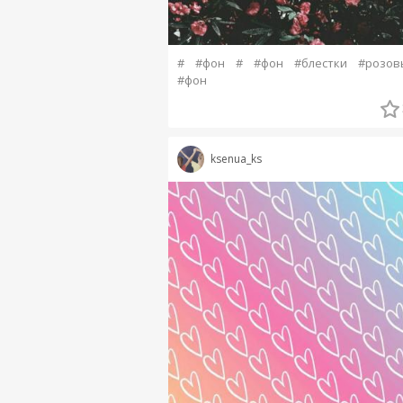
#
#фон
#
#фон
#блестки
#розов
#фон
ksenua_ks