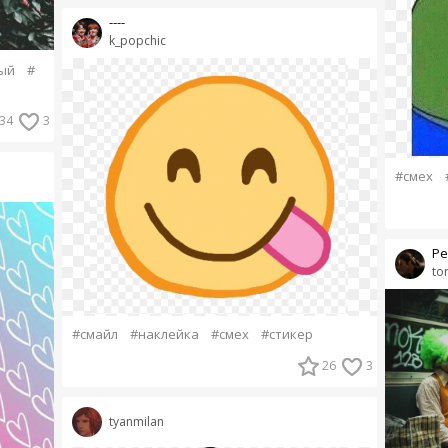
----
k_popchic
ый
#
34
3
#смех
Ре
to
#смайл
#наклейка
#смех
#стикер
26
3
tyanmilan