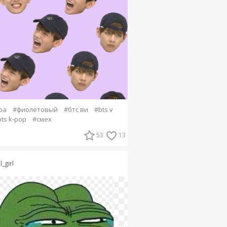
ра
#фиолетовый
#бтс ви
#bts v
ts k-pop
#смех
53
13
l_girl