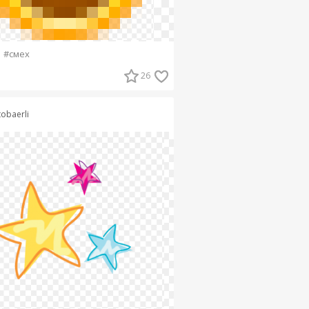
#смех
26
tobaerli