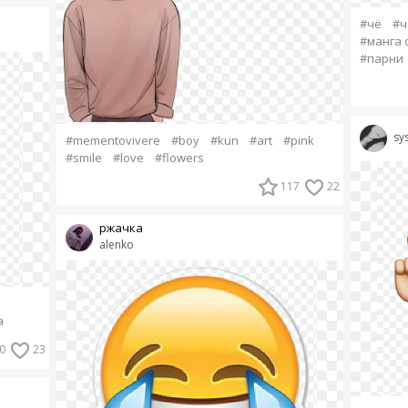
#чё
#ч
#манга 
#парни
sy
#mementovivere
#boy
#kun
#art
#pink
#smile
#love
#flowers
117
22
ржачка
alenko
а
0
23