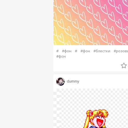
#
#фон
#
#фон
#блестки
#розов
#фон
dummy