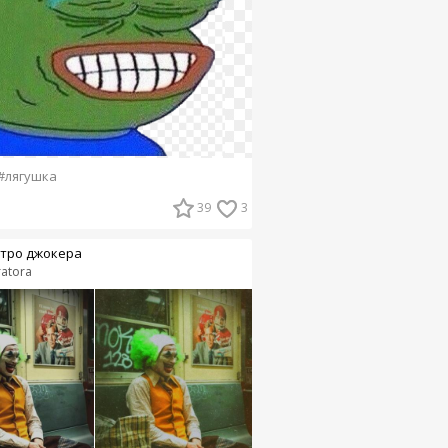
#лягушка
39
3
тро джокера
ratora