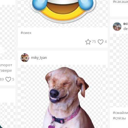
#какаш
вс
de
#смех
75
4
miky_tyan
упорот
#звери
89
5
#смайли
#слёзы