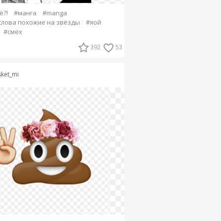
ё?!
#манга
#manga
слова похожие на звёзды
#яой
#смех
392
53
sket_mi