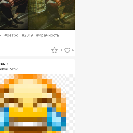
р
#ретро
#2019
#мрачность
31
4
ахах
lenye_ochki