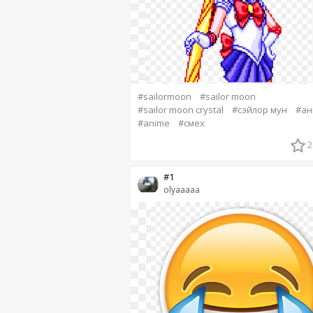
#sailormoon
#sailor moon
#sailor moon crystal
#сэйлор мун
#ан
#anime
#смех
2
#1
olyaaaaa