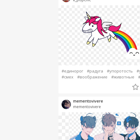
#единорог
#радуга
#упоротость
#
#смех
#воображение
#животные
mementovivere
mementovivere