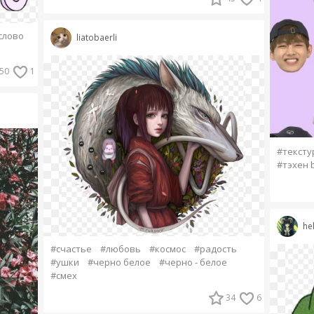
слово
liatobaerli
50
1
#тексту
#тэхен b
hel
#счастье
#любовь
#космос
#радость
#ушки
#черно белое
#черно - белое
#смех
34
6