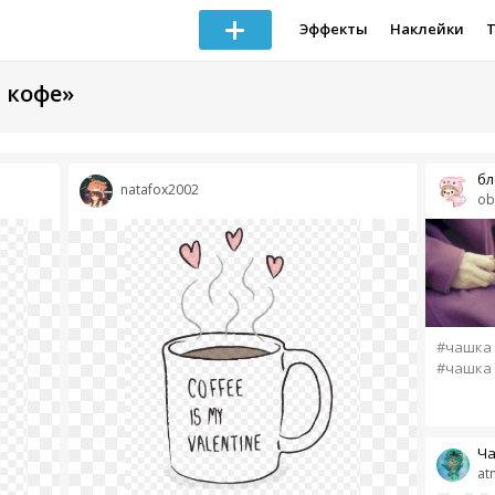
Эффекты
Наклейки
 кофе»
бл
natafox2002
ob
#чашка
#чашка 
Ча
at