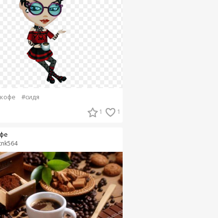
 кофе
#сидя
1
1
фе
tnk564