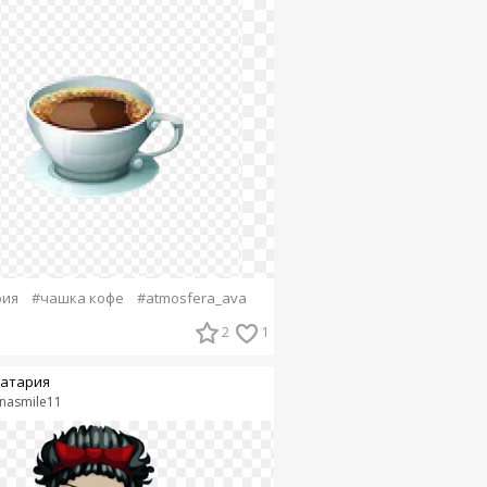
рия
#чашка кофе
#atmosfera_ava
2
1
атария
inasmile11