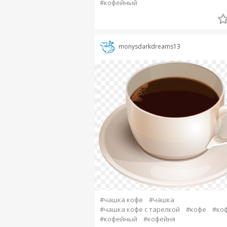
#кофейный
monysdarkdreams13
#чашка кофе
#чашка
#чашка кофе с тарелкой
#кофе
#ко
#кофейный
#кофейня