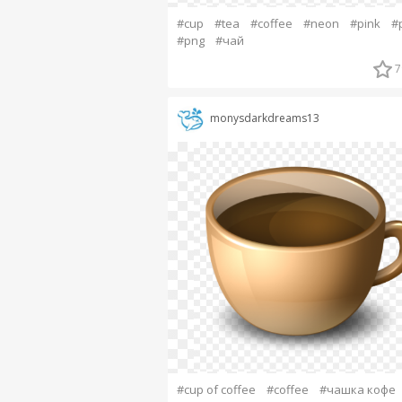
#cup
#tea
#coffee
#neon
#pink
#p
#png
#чай
7
monysdarkdreams13
#cup of coffee
#coffee
#чашка кофе