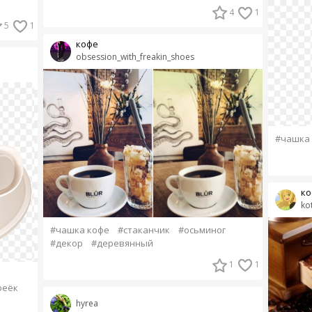
4
1
5
1
кофе
obsession_with_freakin_shoes
#чашка
ко
ko
#чашка кофе
#стаканчик
#осьминог
#декор
#деревянный
1
1
феёк
hyrea