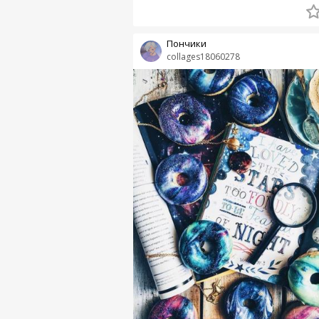
Пончики
collages18060278