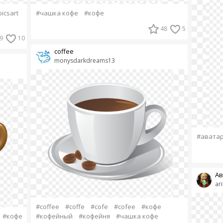
icsart
#чашка кофе
#кофе
48
5
9
10
coffee
monysdarkdreams13
#авата
Ав
ar
#coffee
#coffe
#cofe
#cofee
#кофе
#кофе
#кофейный
#кофейня
#чашка кофе