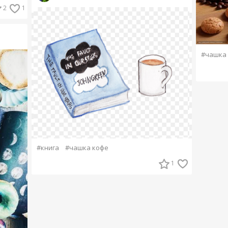
2
1
#чашка
#книга
#чашка кофе
1