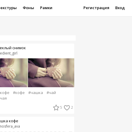
Текстуры
Фоны
Рамки
Регистрация
Вход
еклый снимок
edient_girl
 кофе
#кофе
#чашка
#чай
чая
5
2
шка кофе
mosfera_ava