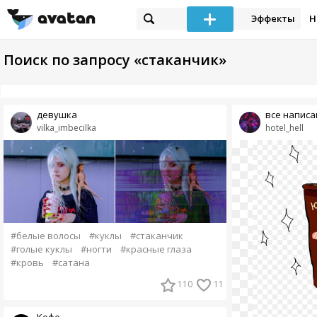
Эффекты
Н
Поиск по запросу «стаканчик»
девушка
все написа
vilka_imbecilka
hotel_hell
#белые волосы
#куклы
#стаканчик
#голые куклы
#ногти
#красные глаза
#кровь
#сатана
110
11
Кофе