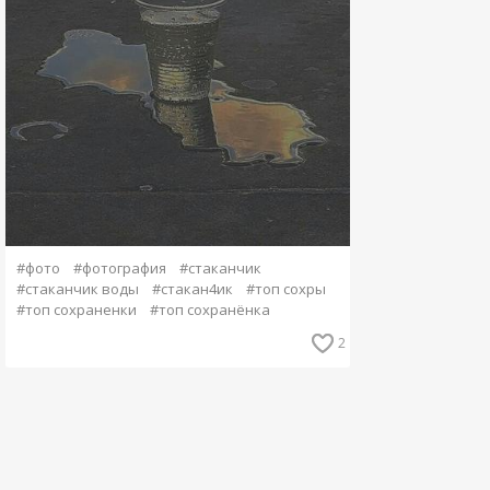
#фото
#фотография
#стаканчик
#стаканчик воды
#стакан4ик
#топ сохры
#топ сохраненки
#топ сохранёнка
2