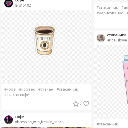
lars15102
#стаканчик
#де
#нарисованно
стаканчик
arinauskova
#кофе
#кофеёк
#стакан
#стаканчик
#стакан кофе
5
кофе
obsession_with_freakin_shoes
#стаканчик