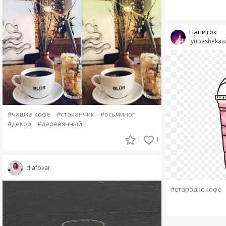
Напиток
lyubashekaa
#чашка кофе
#стаканчик
#осьминог
#декор
#деревянный
1
1
diafovar
#старбакс кофе