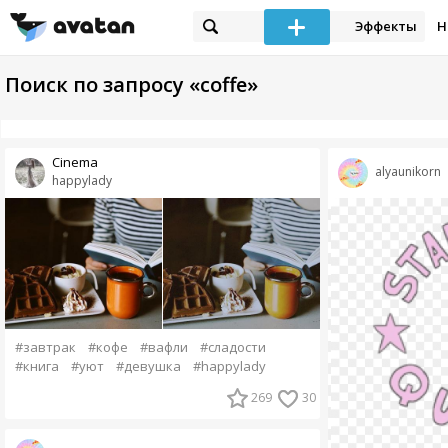
Эффекты
Н
Поиск по запросу «coffe»
Cinema
alyaunikorn
happylady
#завтрак
#кофе
#вафли
#сладости
#книга
#уют
#девушка
#happylady
269
30