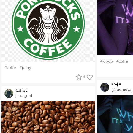
#к рор
#coffe
#coffe
#pony
4
Кофе
gerasimova_
Coffee
jason_red