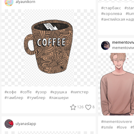
alyaunikorn
#старбакс
#sta
#королева
#tum
#английская над
mementovi
mementoviv
#кофе
#coffe
#узор
#крушка
#хипстер
#тамблер
#тумблер
#лакшери
126
8
#mementovivere
ulyanaslapp
#smile
#love
#