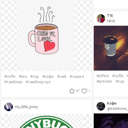
T1E
tariq
#effect
#coffe
#coffe
#tea
#cup
#кофе
#чай
#чашка
#presets
#cup
#тамблер
#тамблер кул
47
1
Кофе
my_little_pony
gerasimova_