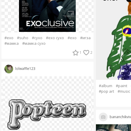
#exo
#suho
#сухо
#exo сухо
#ехо
#игза
#мамка
#мамка сухо
1
2
lolwaffle123
#album
#paint
#pop art
#music
bananchikvi