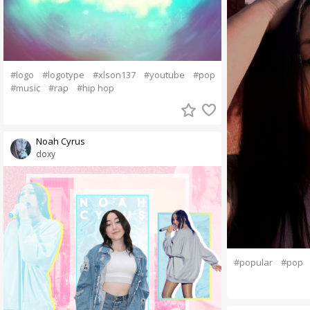
#logo
#logotype
#xlson137
#youtube
#pop
#music
#rap
#hip hop
Noah Cyrus
doxy
#popular
#pop