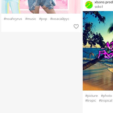
xlsons produ
soko1
#noahcyrus
#music
#pop
#ноасайрус
#picture
#photo
#tropic
#tropical