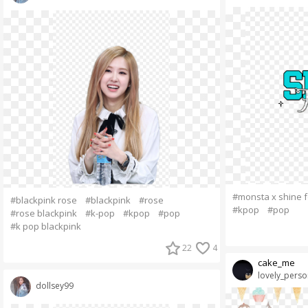
#monsta x shine 
#blackpink rose
#blackpink
#rose
#kpop
#pop
#rose blackpink
#k-pop
#kpop
#pop
#k pop blackpink
22
4
cake_me
lovely_perso
dollsey99