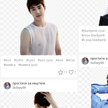
#blackpink rose
#rose blackpink
#k pop blackpink
простите з
#exo
#suho
#сухо
#exo сухо
#ехо
#игза
dollsey99
#мамка
#мамка сухо
13
2
простите за хештеги
dollsey99