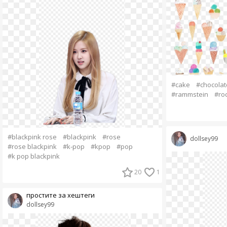
#cake
#chocolat
#rammstein
#ro
#blackpink rose
#blackpink
#rose
dollsey99
#rose blackpink
#k-pop
#kpop
#pop
#k pop blackpink
20
1
простите за хештеги
dollsey99