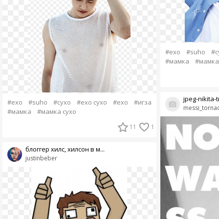
#exo
#suho
#с
#мамка
#мамка
jpeg-nikita-
#exo
#suho
#сухо
#exo сухо
#ехо
#игза
messi_torna
#мамка
#мамка сухо
11
1
блоггер хилс, хилсон в м...
justinbeber