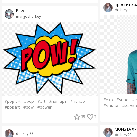
простите з
dollsey99
Pow!
margosha_key
#exo
#suho
#с
#pop art
#pop
#art
#поп арт
#попарт
#мамка
#мамка
#popart
#pow
#power
35
7
MONSTA X - 
dollsey99
dollsey99