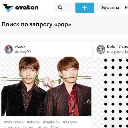
Эффекты
Н
Поиск по запросу «pop»
vkook
Dots | Изме
dollsey99
margosha_k
#bts vkook
#vkook
#taekook
#тэгуки
#вигуки
#k-pop
#pop
#kpop