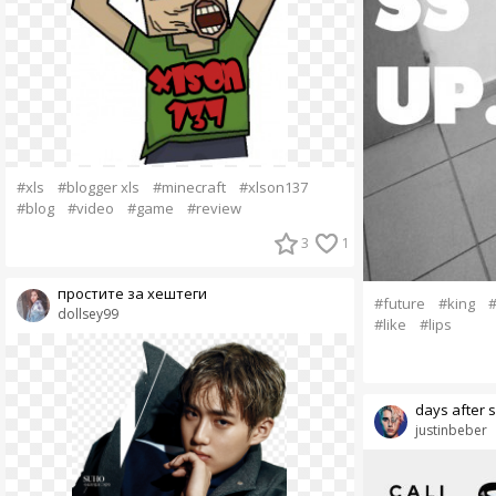
#xls
#blogger xls
#minecraft
#xlson137
#blog
#video
#game
#review
3
1
простите за хештеги
#future
#king
#
dollsey99
#like
#lips
days after su
justinbeber