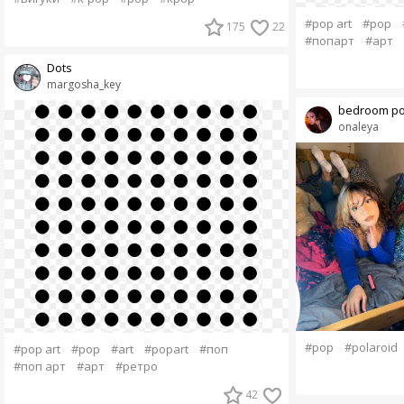
#pop art
#pop
175
22
#попарт
#арт
Dots
margosha_key
bedroom p
onaleya
#pop
#polaroid
#pop art
#pop
#art
#popart
#поп
#поп арт
#арт
#ретро
42