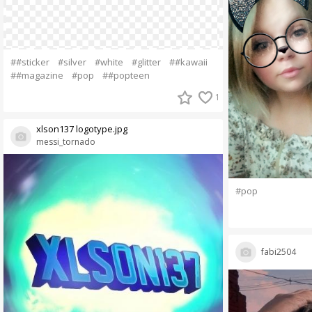
##sticker
#silver
#white
#glitter
##kawaii
##magazine
#pop
##popteen
1
xlson137 logotype.jpg
messi_tornado
#pop
fabi2504