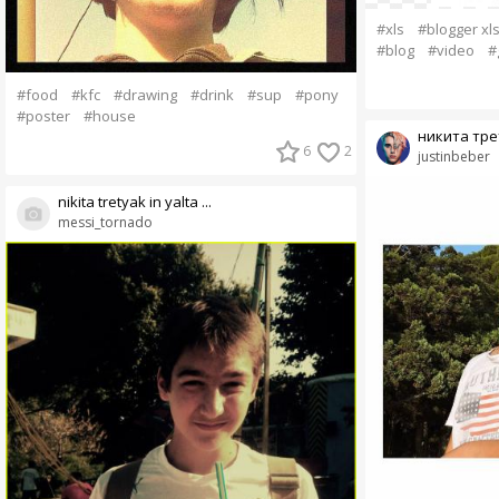
#xls
#blogger xl
#blog
#video
#
#food
#kfc
#drawing
#drink
#sup
#pony
#poster
#house
никита трет
6
2
justinbeber
nikita tretyak in yalta ...
messi_tornado