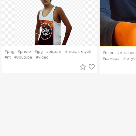
#png
#photo
#jpg
#picture
#nikita tretyak
#блог
#магазин
#nt
#youtube
#video
#камера
#ютуб