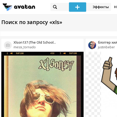
Эффекты
Н
Поиск по запросу «xls»
Xlson137 (The Old School...
блоггер хилс
messi_tornado
justinbeber