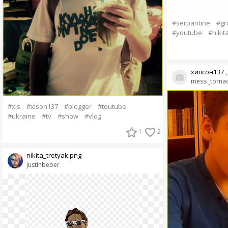
#serpantine
#gr
#youtube
#nikit
хилсон137 ,
messi_torna
#xls
#xlson137
#blogger
#toutube
#ukraine
#tv
#show
#vlog
1
2
nikita_tretyak.png
justinbeber