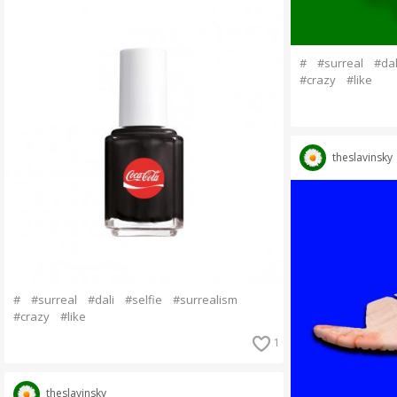
#
#surreal
#dal
#crazy
#like
theslavinsky
#
#surreal
#dali
#selfie
#surrealism
#crazy
#like
1
theslavinsky