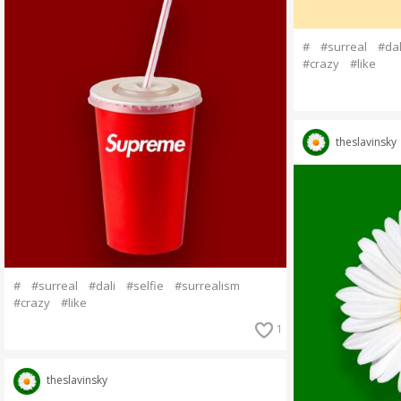
#
#surreal
#dal
#crazy
#like
theslavinsky
#
#surreal
#dali
#selfie
#surrealism
#crazy
#like
1
theslavinsky