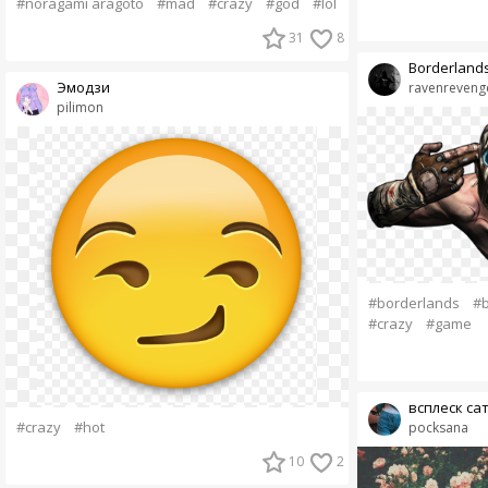
#noragami aragoto
#mad
#crazy
#god
#lol
31
8
Borderland
Эмодзи
ravenreveng
pilimon
#borderlands
#b
#crazy
#game
всплеск са
#crazy
#hot
pocksana
10
2