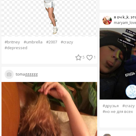
я оч k.,k. э
maryam_lov
#britney
#umbrella
#2007
#crazy
#depressed
5
1
tomagggggg
#друзья
#crazy
#но не для всех