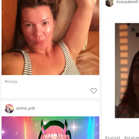
itssisaabeell
#crazy
anime_psh
#sunset
#orang