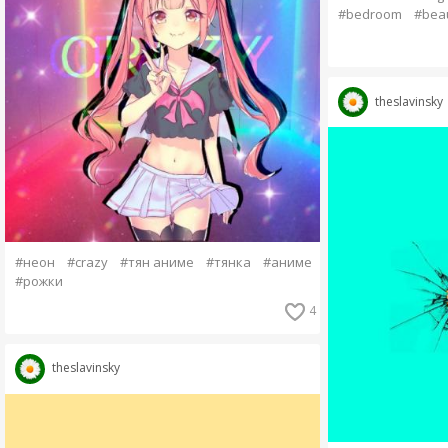
#bedroom
#beau
theslavinsky
#неон
#crazy
#тян аниме
#тянка
#аниме
#рожки
4
theslavinsky