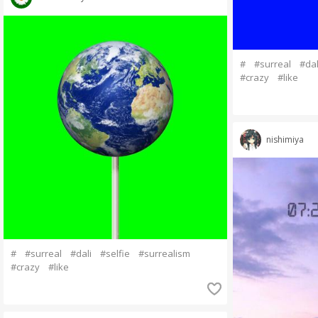
#
#surreal
#dal
#crazy
#like
nishimiya
#
#surreal
#dali
#selfie
#surrealism
#crazy
#like