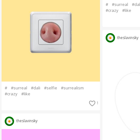
#
#surreal
#dal
#crazy
#like
theslavinsky
#
#surreal
#dali
#selfie
#surrealism
#crazy
#like
1
theslavinsky