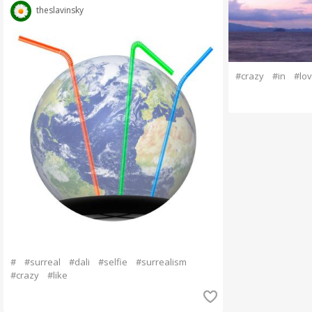
theslavinsky
#crazy
#in
#lo
#
#surreal
#dali
#selfie
#surrealism
#crazy
#like