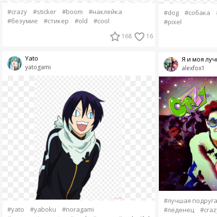
#crazy
#sticker
#boom
#наклейка
#dog
#собака
#безумие
#стикер
#old
#cool
#pixel
168
16
Yato
Я и моя луч
yatogami
alexfox1
#лучшая подруг
#yato
#yaboku
#noragami
#леденец
#craz