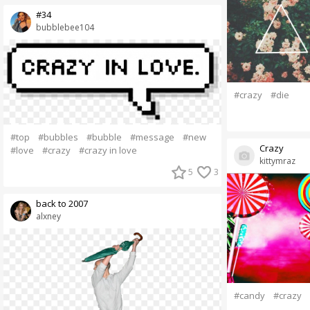
#34
bubblebee104
#crazy
#die
#top
#bubbles
#bubble
#message
#new
Crazy
#love
#crazy
#crazy in love
kittymraz
5
3
back to 2007
alxney
#candy
#crazy