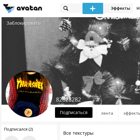
Эффекты
Н
Заблокировать
82828282
Подписаться
лента
эффект
Подписался (2)
Все текстуры