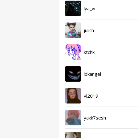
lya_vi
julich
ktchk
lokangel
vl2019
yakk7sesh