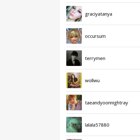
graciyatanya
occursum
terrymen
wollwu
taeandyoonnightray
lalala57880