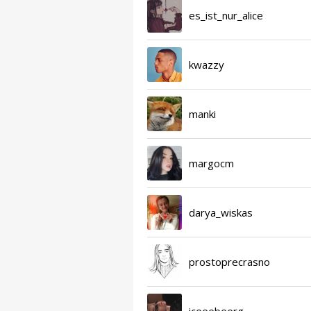
es_ist_nur_alice
kwazzy
manki
margocm
darya_wiskas
prostoprecrasno
iceeebeerg