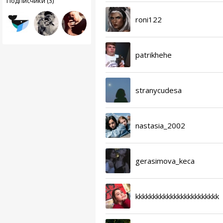
Подписчики (3)
roni122
patrikhehe
stranycudesa
nastasia_2002
gerasimova_keca
kkkkkkkkkkkkkkkkkkkkkkkk