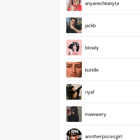
anyanechkanyta
jackb
blowly
kutelki
riyaf
mawwery
anotherpiscesgirl