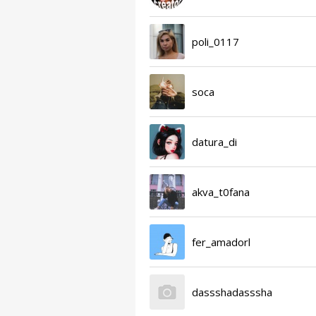
poli_0117
soca
datura_di
akva_t0fana
fer_amadorl
dassshadasssha