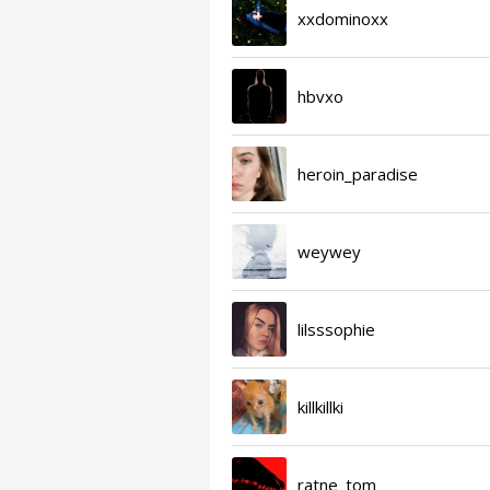
xxdominoxx
hbvxo
heroin_paradise
weywey
lilsssophie
killkillki
ratne_tom