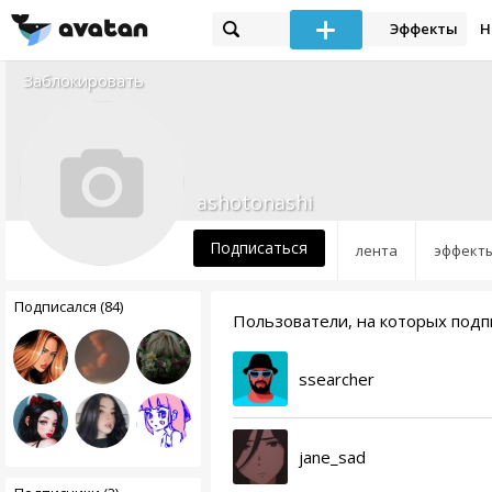
Эффекты
Н
Заблокировать
ashotonashi
Подписаться
лента
эффект
Подписался (84)
Пользователи, на которых подпи
ssearcher
jane_sad