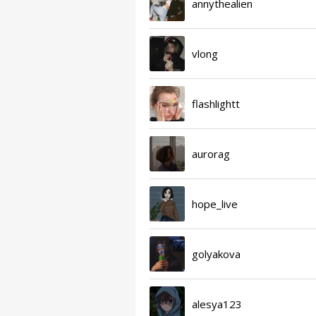
annythealien
vlong
flashlightt
aurorag
hope_live
golyakova
alesya123