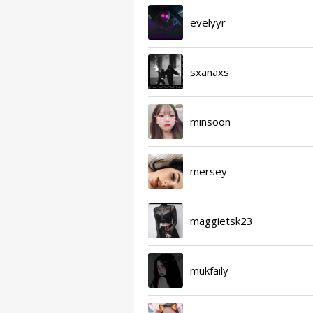
evelyyr
sxanaxs
minsoon
mersey
maggietsk23
mukfaily