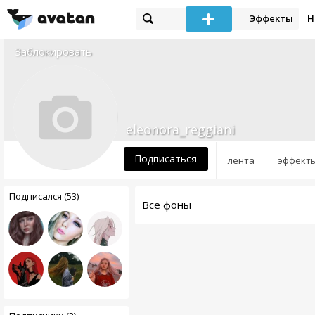
Эффекты
Н
Заблокировать
eleonora_reggiani
Подписаться
лента
эффект
Подписался (53)
Все фоны