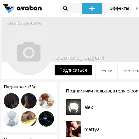
Эффекты
Н
Заблокировать
eleonora_reggiani
Подписаться
лента
эффект
Подписался (53)
Подписчики пользователя eleono
alex
mattya