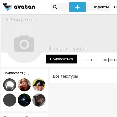
Эффекты
Н
Заблокировать
eleonora_reggiani
Подписаться
лента
эффект
Подписался (53)
Все текстуры