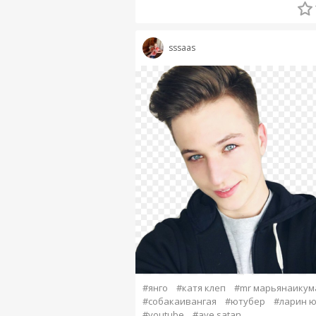
sssaas
#янго
#катя клеп
#mr марьянаикум
#собакаивангая
#ютубер
#ларин ю
#youtube
#ave satan