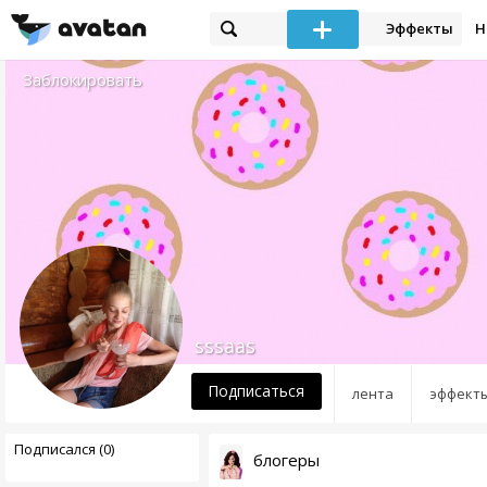
Эффекты
Н
Заблокировать
sssaas
Подписаться
лента
эффект
Подписался (0)
блогеры