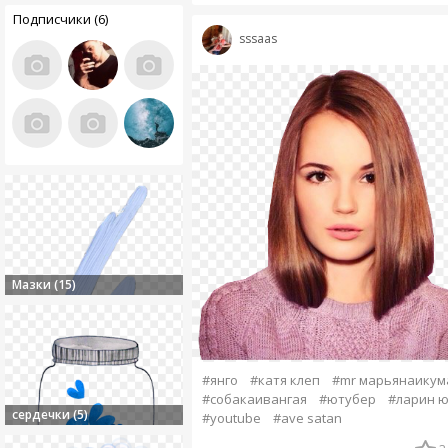
Подписчики (6)
sssaas
Мазки (15)
#янго
#катя клеп
#mr марьянаикум
#собакаивангая
#ютубер
#ларин ю
сердечки (5)
#youtube
#ave satan