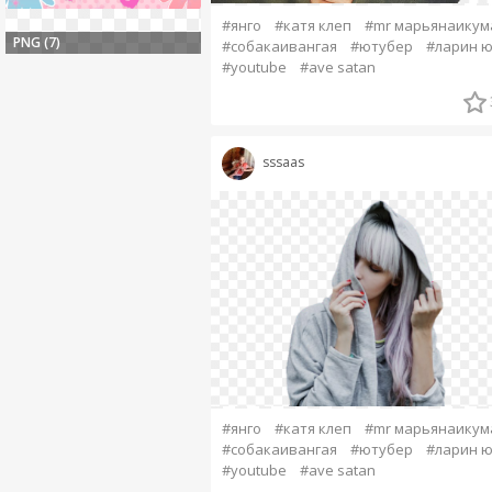
#янго
#катя клеп
#mr марьянаикум
PNG (7)
#собакаивангая
#ютубер
#ларин ю
#youtube
#ave satan
sssaas
#янго
#катя клеп
#mr марьянаикум
#собакаивангая
#ютубер
#ларин ю
#youtube
#ave satan