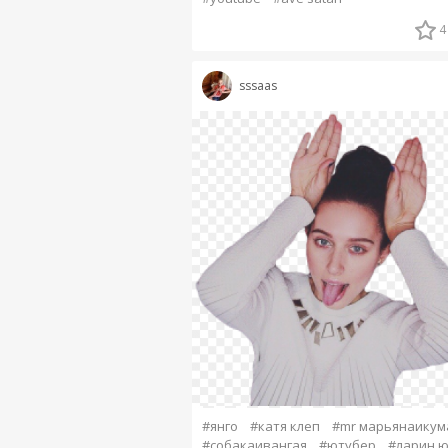
4
sssaas
#янго
#катя клеп
#mr марьянаикум
#собакаивангая
#ютубер
#ларин ю